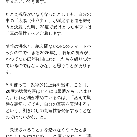
することができます。
たとえ観客がいなくなったとしても、自分の
中の「太陽（生命力）」が満足する道を探そ
うと決意した時、26度で受けとったギフトは
「真の個性」へと定着します。
情報の洪水と、絶え間ないSNSのフィードバ
ックの中で生きる2026年は、聴衆の視線が、
かつてないほど強固にわたしたちを縛りつけ
ているのではないかな、と思うことがありま
す。
AIを使って「効率的に正解を出す」ことは、
28度の聴衆を喜ばせるには最適かもしれませ
ん。けれど魂が求めているのは、「あえて期
待を裏切ってでも、自分の真実を表現する」
という、剥き出しの創造性を発信することな
のではないかな、と。
「失望されること」を恐れなくなったとき、
わたしたちははじめて、25度で交わした「宇