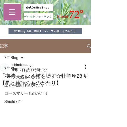
公式OnlineShop
デジ名刺リットリンク
72°Blog【星と神話】【ハーブ天然】ものがたり
記事
72°Blog
shirokikurage
72°Blog
4月17日
読了時間: 8分
「期待」という檻を壊す☆牡羊座28度
ハーブ天然ものがたり
【星と神話のものがたり】
星と神話のものがたり
ローズマリーものがたり
Shield72°