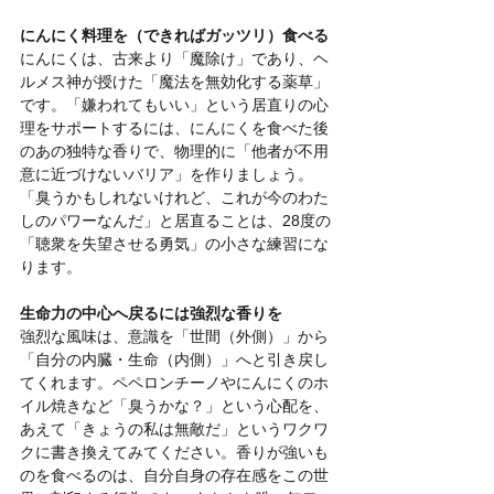
にんにく料理を（できればガッツリ）食べる
にんにくは、古来より「魔除け」であり、ヘ
ルメス神が授けた「魔法を無効化する薬草」
です。「嫌われてもいい」という居直りの心
理をサポートするには、にんにくを食べた後
のあの独特な香りで、物理的に「他者が不用
意に近づけないバリア」を作りましょう。
「臭うかもしれないけれど、これが今のわた
しのパワーなんだ」と居直ることは、28度の
「聴衆を失望させる勇気」の小さな練習にな
ります。
生命力の中心へ戻るには強烈な香りを
強烈な風味は、意識を「世間（外側）」から
「自分の内臓・生命（内側）」へと引き戻し
てくれます。ペペロンチーノやにんにくのホ
イル焼きなど「臭うかな？」という心配を、
あえて「きょうの私は無敵だ」というワクワ
クに書き換えてみてください。香りが強いも
のを食べるのは、自分自身の存在感をこの世