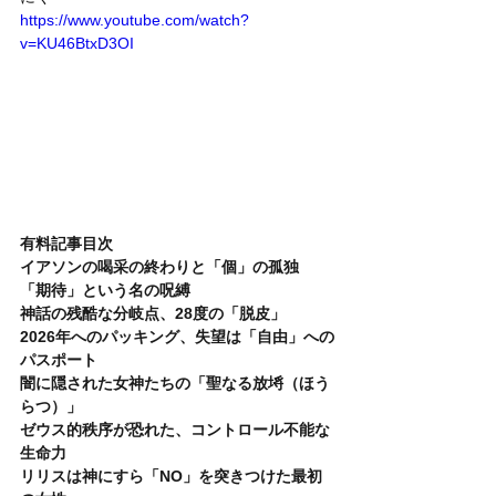
https://www.youtube.com/watch?
v=KU46BtxD3OI
有料記事目次
イアソンの喝采の終わりと「個」の孤独
「期待」という名の呪縛
神話の残酷な分岐点、28度の「脱皮」
2026年へのパッキング、失望は「自由」への
パスポート
闇に隠された女神たちの「聖なる放埓（ほう
らつ）」
ゼウス的秩序が恐れた、コントロール不能な
生命力
リリスは神にすら「NO」を突きつけた最初