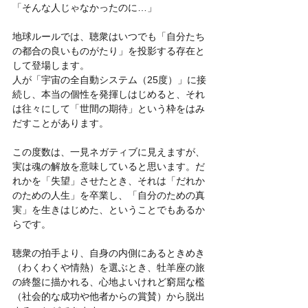
「そんな人じゃなかったのに…」
地球ルールでは、聴衆はいつでも「自分たち
の都合の良いものがたり」を投影する存在と
して登場します。
人が「宇宙の全自動システム（25度）」に接
続し、本当の個性を発揮しはじめると、それ
は往々にして「世間の期待」という枠をはみ
だすことがあります。
この度数は、一見ネガティブに見えますが、
実は魂の解放を意味していると思います。だ
れかを「失望」させたとき、それは「だれか
のための人生」を卒業し、「自分のための真
実」を生きはじめた、ということでもあるか
らです。
聴衆の拍手より、自身の内側にあるときめき
（わくわくや情熱）を選ぶとき、牡羊座の旅
の終盤に描かれる、心地よいけれど窮屈な檻
（社会的な成功や他者からの賞賛）から脱出