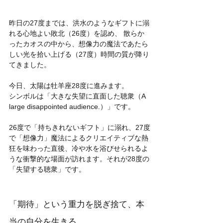
昨日の27度までは、洪水のようなギフトに溺
れる心地よい敗北（26度）を認め、 散らか
ったカオスの中から、想像力の魔法であたら
しい光を拾い上げる（27度）時間の質が降り
てきました。
今日、太陽は牡羊座28度に進みます。
シンボルは「大きな失望に直面した聴衆（A 
large disappointed audience.）」です。
26度で「持ちきれないギフト」に溺れ、27度
で「想像力」魔法によるクリエイティブな熱
狂を味わった直後、冷や水を浴びせられるよ
うな衝撃的な場面が訪れます。それが28度の
「失望する聴衆」です。
「期待」という重力を脱ぎ捨て、本
当の自分を生きる