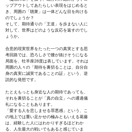
ップアウトしてあたらしい表現をはじめると
き、周囲の「聴衆」は一体どんな目を向ける
のでしょうか？
そして、期待通りの「王道」を歩まない人に
対して、世界はどのような反応を返すのでし
ょうか。
合意的現実世界をたった一つの真実とする思
考回路では、恐ろしさで腰が抜けそうになる
局面を、牡羊座28度は表しています。それは
周囲の人々の「期待を裏切ることは、自分自
身の真実に誠実であることの証」という、逆
説的な発想です。
たとえもっとも身近な人の期待であっても、
それを裏切ることが「真の自立」への通過儀
礼になることもあります。
「愛する人を悲しませる罪悪感」という、こ
の地上では重い足かせの極みともいえる葛藤
は、経験した人にはわかりすぎるほどわか
る、人生最大の戦いでもあると感じていま