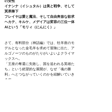
の女性
イナンナ（イシュタル）は美と戦争、そして
冥界降下
フレイヤは愛と魔法、そして自由奔放な欲求
ヘカテ、キルケ、メデイアは変容の三位一体
AIという「モリィ（にんにく）」
さて、有料部分（神話編）では、牡羊座のモ
デルとなった金毛羊を求めて冒険に出た、ア
ルゴノーツのものがたりがいよいよクライマ
ックスへ。
「王座の奪還に失敗し、国を追われる英雄た
ち」という絶望的な展開が、なぜ「魂の勝
利」へとつながっていくのかを紐解いていき
ます。
英雄イアソンが「まともな社会」に戻ろうと
して失ったものと、魔女キルケの姉妹である
魔女メデイアが貫いた「孤独な真実」の対比
から、わたしたちが2026年の荒波の中で掴み
とる「真の王位」について深く掘り下げま