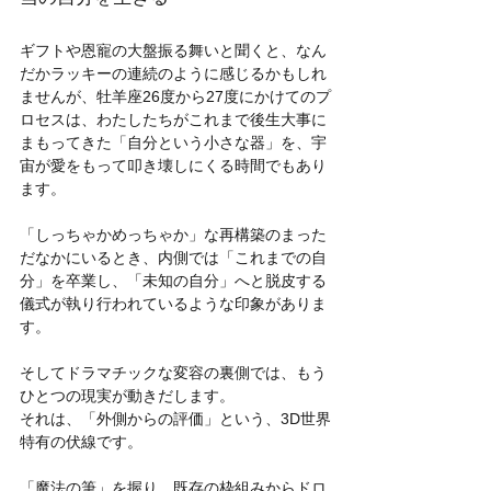
ギフトや恩寵の大盤振る舞いと聞くと、なん
だかラッキーの連続のように感じるかもしれ
ませんが、牡羊座26度から27度にかけてのプ
ロセスは、わたしたちがこれまで後生大事に
まもってきた「自分という小さな器」を、宇
宙が愛をもって叩き壊しにくる時間でもあり
ます。
「しっちゃかめっちゃか」な再構築のまった
だなかにいるとき、内側では「これまでの自
分」を卒業し、「未知の自分」へと脱皮する
儀式が執り行われているような印象がありま
す。
そしてドラマチックな変容の裏側では、もう
ひとつの現実が動きだします。
それは、「外側からの評価」という、3D世界
特有の伏線です。
「魔法の筆」を握り、既存の枠組みからドロ