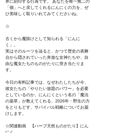
界に刻印する行為です。 あなたを唯一無二の
「個」へと戻してくれるにんにくの力を、ぜ
ひ美味しく取りいれてみてくださいね。
☆
古くから魔除けとして知られる「にんに
く」。
実はそのルーツを辿ると、かつて歴史の表舞
台から隠されていった奔放な女神たちや、自
由な魔女たちのものがたりに突き当たりま
す。
今日の有料記事では、なぜわたしたちが今、
彼女たちの「やりたい放題のパワー」を必要
としているのか。にんにくという名の「魔法
の薬草」が教えてくれる、2026年・野生の力
をとりもどす、サバイバル戦略についてお届
けします。
☆関連動画　【ハーブ天然ものがたり】にん
にく