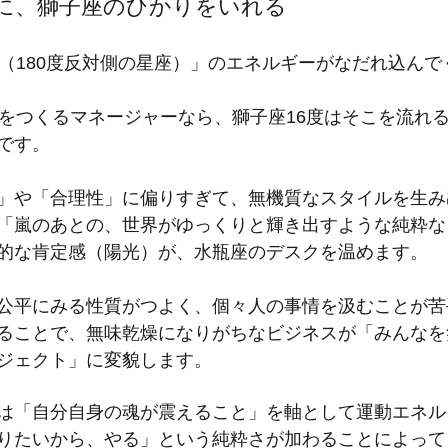
に、獅子座のひかりをいれる
ン（180度反対側の星座）」のエネルギーがなだれ込ん
網をつくるマネージャーなら、獅子座16度はそこを流れ
です。
」や「合理性」に偏りすぎて、無機質なスタイルを生み
「嵐のあとの、世界がゆっくりと輝き出すような純粋な
的な肯定感（陽光）が、水瓶座のデスクを温めます。
公平にみる性質がつよく、個々人の事情を汲むことが苦
ることで、無味乾燥になりがちなビジネスが「みんなを
ジェクト」に変貌します。
は「自分自身の魂が震えること」を軸として運動エネル
りたいから、やる」という純粋さが加わることによって