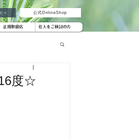
がたり
公式OnlineShop
正規取扱店
仕入をご検討の方
16度☆