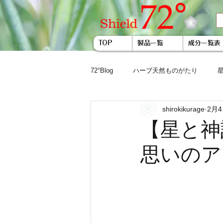
TOP
製品一覧
成分一覧表
72°Blog
ハーブ天然ものがたり
shirokikurage
2月
【星と神
思いのア