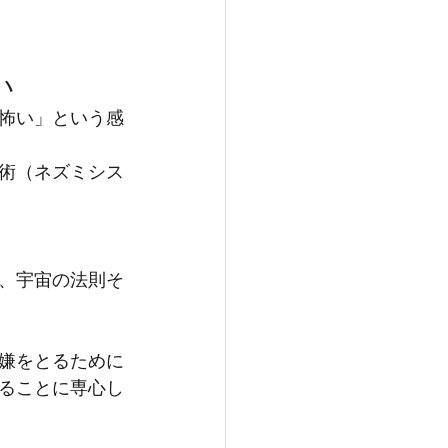
い
怖い」という感
術（ネズミシス
、宇宙の法則そ
嫌をとるために
ることに専心し