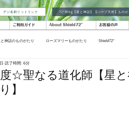
デジ名刺リットリンク
72°Blog【星と神話】【ハーブ天然】もの
ご利用ガイド
About Shield72°
お客様の声
星と神話のものがたり
ローズマリーものがたり
Shield72°
2日
読了時間: 6分
1度☆聖なる道化師【星
り】