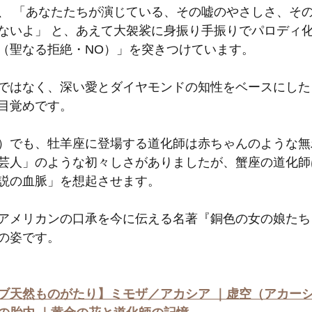
、 「あなたたちが演じている、その嘘のやさしさ、そ
ないよ」 と、あえて大袈裟に身振り手振りでパロディ
（聖なる拒絶・NO）」を突きつけています。
ではなく、深い愛とダイヤモンドの知性をベースにした
目覚めです。
）でも、牡羊座に登場する道化師は赤ちゃんのような無
芸人」のような初々しさがありましたが、蟹座の道化師
説の血脈」を想起させます。
アメリカンの口承を今に伝える名著『銅色の女の娘たち
の姿です。
ブ天然ものがたり】ミモザ／アカシア ｜虚空（アカー