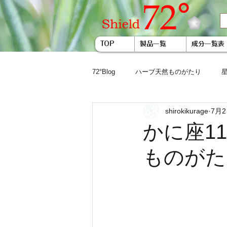
TOP
製品一覧
成分一覧表
72°Blog
ハーブ天然ものがたり
shirokikurage
7月
かに座1
ものがた