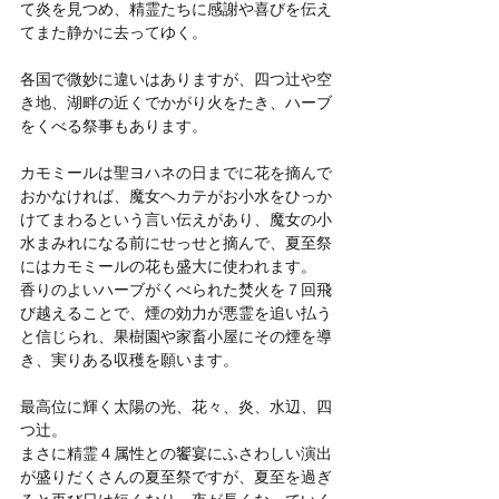
て炎を見つめ、精霊たちに感謝や喜びを伝え
てまた静かに去ってゆく。
各国で微妙に違いはありますが、四つ辻や空
き地、湖畔の近くでかがり火をたき、ハーブ
をくべる祭事もあります。
カモミールは聖ヨハネの日までに花を摘んで
おかなければ、魔女ヘカテがお小水をひっか
けてまわるという言い伝えがあり、魔女の小
水まみれになる前にせっせと摘んで、夏至祭
にはカモミールの花も盛大に使われます。
香りのよいハーブがくべられた焚火を７回飛
び越えることで、煙の効力が悪霊を追い払う
と信じられ、果樹園や家畜小屋にその煙を導
き、実りある収穫を願います。
最高位に輝く太陽の光、花々、炎、水辺、四
つ辻。
まさに精霊４属性との饗宴にふさわしい演出
が盛りだくさんの夏至祭ですが、夏至を過ぎ