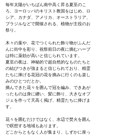
毎年太陽がいちばん南中高く昇る夏至のこ
ろ、ヨーロッパのキリスト教国をはじめ、ロ
シア、カナダ、アメリカ、オーストラリア、
ブラジルなどで開催される、植物が主役のお
祭り。
木々の葉や、花でつくられた飾り物がふんだ
んに街中を彩り、祝祭前日の夜に摘むハーブ
は特に薬効が高いと信じられています。
夏至の夜は、神秘的で超自然的なものたちと
の結びつきが強まると信じられており、精霊
たちに捧げる花冠の花を摘みに行くのも楽し
みのひとつだとか。
摘んできた花々を囲んで冠を編み、できあが
ったものは身に纏い、髪に飾り、大きなオブ
ジェを作って天高く掲げ、精霊たちに捧げま
す。
花々を囲むだけではなく、水辺で焚火を囲ん
で瞑想する地域もあります。
どこからともなく人が集まり、しずかに座っ