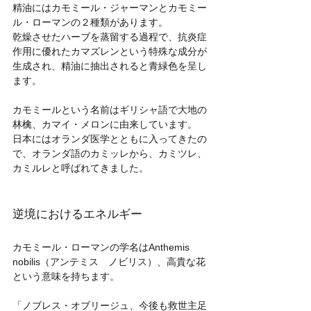
精油にはカモミール・ジャーマンとカモミー
ル・ローマンの２種類があります。
乾燥させたハーブを蒸留する過程で、抗炎症
作用に優れたカマズレンという特殊な成分が
生成され、精油に抽出されると青緑色を呈し
ます。
カモミールという名前はギリシャ語で大地の
林檎、カマイ・メロンに由来しています。
日本にはオランダ医学とともに入ってきたの
で、オランダ語のカミッレから、カミツレ、
カミルレと呼ばれてきました。
逆境におけるエネルギー
カモミール・ローマンの学名はAnthemis 
nobilis（アンテミス　ノビリス）、高貴な花
という意味を持ちます。
「ノブレス・オブリージュ、今後も救世主足