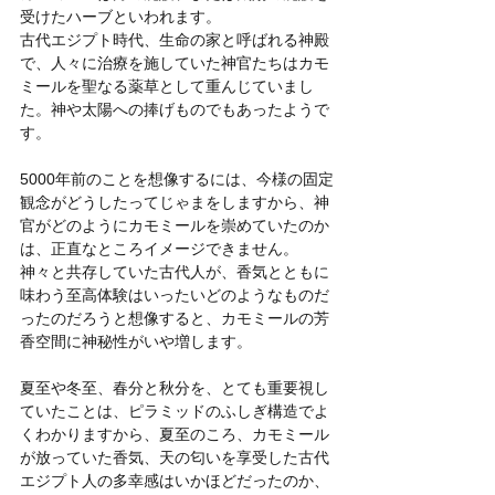
受けたハーブといわれます。
古代エジプト時代、生命の家と呼ばれる神殿
で、人々に治療を施していた神官たちはカモ
ミールを聖なる薬草として重んじていまし
た。神や太陽への捧げものでもあったようで
す。
5000年前のことを想像するには、今様の固定
観念がどうしたってじゃまをしますから、神
官がどのようにカモミールを崇めていたのか
は、正直なところイメージできません。
神々と共存していた古代人が、香気とともに
味わう至高体験はいったいどのようなものだ
ったのだろうと想像すると、カモミールの芳
香空間に神秘性がいや増します。
夏至や冬至、春分と秋分を、とても重要視し
ていたことは、ピラミッドのふしぎ構造でよ
くわかりますから、夏至のころ、カモミール
が放っていた香気、天の匂いを享受した古代
エジプト人の多幸感はいかほどだったのか、