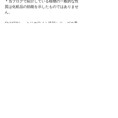
＊当ブログで紹介している植物の一般的な性
質は化粧品の効能を示したものではありませ
ん。
Shild72°しっとりホワイト洗顔シリーズの香
り
神話
スキンケア
ハーブ
コスメ
ホリスティック
薬草