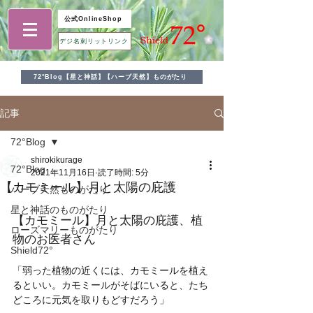
公式OnlineShop
デジ名刺リットリンク
72°Blog【星と神話】【ハーブ天然】ものがたり
記事
72°Blog
shirokikurage
72°Blog
2021年11月16日
読了時間: 5分
【カモミール】月と太陽の庇護
ハーブ天然ものがたり
星と神話のものがたり
【カモミール】月と太陽の庇護、植
ローズマリーものがたり
物のお医者さん
Shield72°
「弱った植物の近くには、カモミールを植え
るといい。カモミールがそばにいると、たち
どころに元気を取りもどすだろう」