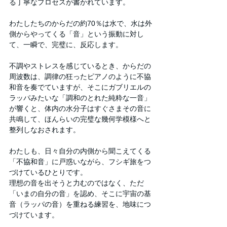
る丁寧なプロセスが書かれています。
わたしたちのからだの約70％は水で、水は外
側からやってくる「音」という振動に対し
て、一瞬で、完璧に、反応します。
不調やストレスを感じているとき、からだの
周波数は、調律の狂ったピアノのように不協
和音を奏でていますが、そこにガブリエルの
ラッパみたいな「調和のとれた純粋な一音」
が響くと、体内の水分子はすぐさまその音に
共鳴して、ほんらいの完璧な幾何学模様へと
整列しなおされます。
わたしも、日々自分の内側から聞こえてくる
「不協和音」に戸惑いながら、フシギ旅をつ
づけているひとりです。
理想の音を出そうと力むのではなく、ただ
「いまの自分の音」を認め、そこに宇宙の基
音（ラッパの音）を重ねる練習を、地味につ
づけています。