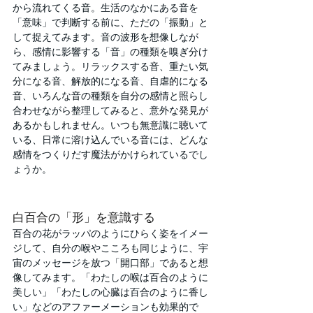
から流れてくる音。生活のなかにある音を
「意味」で判断する前に、ただの「振動」と
して捉えてみます。音の波形を想像しなが
ら、感情に影響する「音」の種類を嗅ぎ分け
てみましょう。リラックスする音、重たい気
分になる音、解放的になる音、自虐的になる
音、いろんな音の種類を自分の感情と照らし
合わせながら整理してみると、意外な発見が
あるかもしれません。いつも無意識に聴いて
いる、日常に溶け込んでいる音には、どんな
感情をつくりだす魔法がかけられているでし
ょうか。
白百合の「形」を意識する
百合の花がラッパのようにひらく姿をイメー
ジして、自分の喉やこころも同じように、宇
宙のメッセージを放つ「開口部」であると想
像してみます。「わたしの喉は百合のように
美しい」「わたしの心臓は百合のように香し
い」などのアファーメーションも効果的で