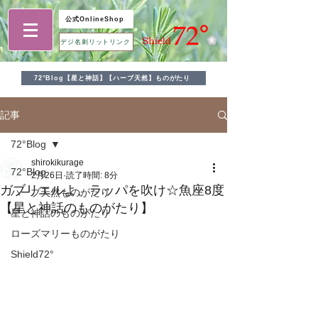
公式OnlineShop
デジ名刺リットリンク
72°Blog【星と神話】【ハーブ天然】ものがたり
記事
72°Blog
shirokikurage
72°Blog
2月26日
読了時間: 8分
ガブリエルよ、ラッパを吹け☆魚座8度
ハーブ天然ものがたり
【星と神話のものがたり】
星と神話のものがたり
ローズマリーものがたり
Shield72°