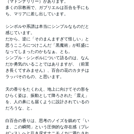
（マドンナリリー）があります。
多くの宗教画で、ガブリエルは百合を手にも
ち、マリアに差し出しています。
シンボルや系譜は本当にシンプルなものだと
感じています。
だから、逆に「そのまんますぎて怪しい」と
思うこころにつけこんだ「黒魔術」が旺盛に
なってしまったのかもなぁ、とも。
シンプル・シンボルについて語るのは、なん
だか勇気のいることではありますが、（前置
き長くてすみません）、百合の花のカタチは
ラッパそのもの、と思います。
天の香りをたくわえ、地上に向けてその形を
ひらく姿は、振動として降ろされた「震え」
を、人の鼻にも届くように設計されているの
だろうな、と。
白百合の香りは、思考のノイズを鎮めて「い
ま、この瞬間」という圧倒的な存在感（プレ
ゼンス）へと引き戻すナニモノカに満たされ