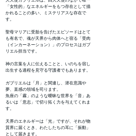
「女性的」なエネルギーをもつ存在として描
かれることの多い、ミステリアスな存在で
す。
聖母マリアに受胎を告げたエピソードはとて
も有名で、魂が天界から肉体へと宿る「受肉
（インカーネーション）」のプロセスはガブ
リエル担当です。
神の言葉を人に伝えることと、いのちを宿し
出生する過程を見守る守護者でもあります。
ガブリエルは「月」と関連し、潜在意識や
夢、直感の領域を司ります。
魚座の「霧」のような曖昧な世界を「音」あ
るいは「意志」で切り拓く力を与えてくれま
す。
天界のエネルギーは「光」ですが、それが物
質界に届くとき、わたしたちの耳に「振動」
として届きます。