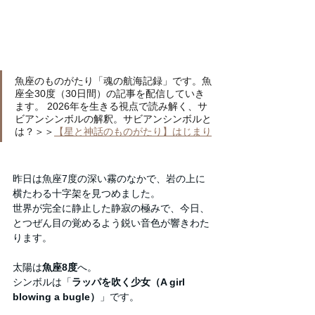
魚座のものがたり「魂の航海記録」です。魚
座全30度（30日間）の記事を配信していき
ます。 2026年を生きる視点で読み解く、サ
ビアンシンボルの解釈。サビアンシンボルと
は？＞＞
【星と神話のものがたり】はじまり
昨日は魚座7度の深い霧のなかで、岩の上に
横たわる十字架を見つめました。
世界が完全に静止した静寂の極みで、今日、
とつぜん目の覚めるよう鋭い音色が響きわた
ります。
太陽は
魚座8度
へ。
シンボルは「
ラッパを吹く少女（A girl 
blowing a bugle）
」です。