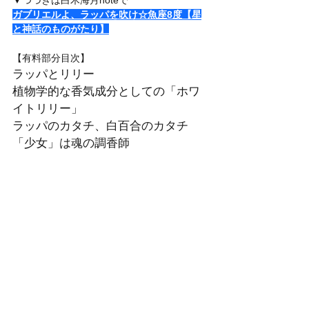
ガブリエルよ、ラッパを吹け☆魚座8度【星
と神話のものがたり】
【有料部分目次】
ラッパとリリー
植物学的な香気成分としての「ホワ
イトリリー」
ラッパのカタチ、白百合のカタチ
「少女」は魂の調香師
【大切なお知らせ】
いつも【星と神話のものがたり】を訪れてく
ださり、ありがとうございます。
山羊座からはじまったこの旅も魚座を迎える
ことができました。