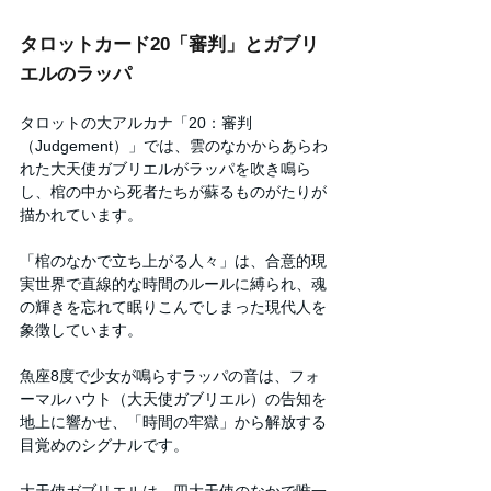
タロットカード20「審判」とガブリ
エルのラッパ
タロットの大アルカナ「20：審判
（Judgement）」では、雲のなかからあらわ
れた大天使ガブリエルがラッパを吹き鳴ら
し、棺の中から死者たちが蘇るものがたりが
描かれています。
「棺のなかで立ち上がる人々」は、合意的現
実世界で直線的な時間のルールに縛られ、魂
の輝きを忘れて眠りこんでしまった現代人を
象徴しています。
魚座8度で少女が鳴らすラッパの音は、フォ
ーマルハウト（大天使ガブリエル）の告知を
地上に響かせ、「時間の牢獄」から解放する
目覚めのシグナルです。
大天使ガブリエルは、四大天使のなかで唯一