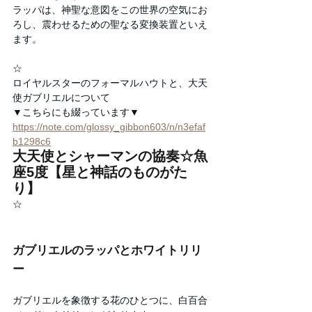
ラッパは、神聖な意図をこの世界の空気にお
ろし、震わせるための聖なる変換装置といえ
ます。
☆
ロイヤルスターのフォーマルハウトと、大天
使ガブリエルについて
▼こちらにも綴っています▼
https://note.com/glossy_gibbon603/n/n3efaf
b1298c6
大天使とシャーマンの協奏☆魚
座5度【星と神話のものがた
り】
☆
ガブリエルのラッパとホワイトリリ
ー
ガブリエルを象徴する花のひとつに、白百合