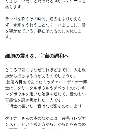
うとしていたことだったと気がつくケースも
あります。
ラッパを吹くその瞬間、過去をふりかえら
ず、未来をうれうことなく「いまここに、音
を響かせている」存在そのものに同化しま
す。
細胞の震えを、宇宙の調和へ
ところで音にはなぜこれほどまでに、人を根
源から揺さぶる力があるのでしょうか。
 腫瘍内科医であったミッチェル・ゲイナー博
士は、クリスタルボウルやチベットのシンギ
ングボウルを用いた治療を通じて、音のもつ
可能性を説き明かした一人です。
（博士の書いた「音はなぜ癒すのか」より）
ゲイナーさんの本のなかには「共鳴（レゾナ
ンス）」という考え方から、からだをみつめ