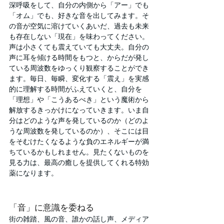
深呼吸をして、自分の内側から「アー」でも
「オム」でも、好きな音を出してみます。そ
の音が空気に溶けていくあいだ、過去も未来
も存在しない「現在」を味わってください。
声は小さくても震えていても大丈夫。自分の
声に耳を傾ける時間をもつと、からだが発し
ている周波数をゆっくり観察することができ
ます。毎日、毎瞬、変化する「震え」を実感
的に理解する時間がふえていくと、自分を
「理想」や「こうあるべき」という魔術から
解放するきっかけになっていきます。いま自
分はどのような声を発しているのか（どのよ
うな周波数を発しているのか）、そこには目
をそむけたくなるような負のエネルギーが満
ちているかもしれません。見たくないものを
見る力は、最高の癒しを提供してくれる特効
薬になります。
「音」に意識を委ねる
街の雑踏、風の音、誰かの話し声、メディア