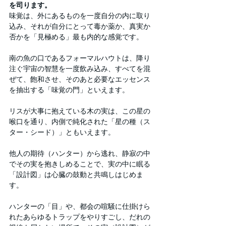
を司ります。
味覚は、外にあるものを一度自分の内に取り
込み、それが自分にとって毒か薬か、真実か
否かを「見極める」最も内的な感覚です。
南の魚の口であるフォーマルハウトは、降り
注ぐ宇宙の智慧を一度飲み込み、すべてを混
ぜて、飽和させ、そのあと必要なエッセンス
を抽出する「味覚の門」といえます。
リスが大事に抱えている木の実は、この星の
喉口を通り、内側で純化された「星の種（ス
ター・シード）」ともいえます。
他人の期待（ハンター）から逃れ、静寂の中
でその実を抱きしめることで、実の中に眠る
「設計図」は心臓の鼓動と共鳴しはじめま
す。
ハンターの「目」や、都会の喧騒に仕掛けら
れたあらゆるトラップをやりすごし、だれの