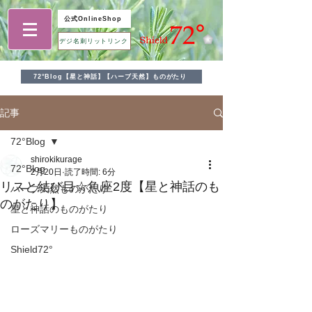
公式OnlineShop
デジ名刺リットリンク
72°Blog【星と神話】【ハーブ天然】ものがたり
記事
72°Blog
shirokikurage
72°Blog
2月20日
読了時間: 6分
リスと結び目☆魚座2度【星と神話のも
ハーブ天然ものがたり
のがたり】
星と神話のものがたり
ローズマリーものがたり
Shield72°