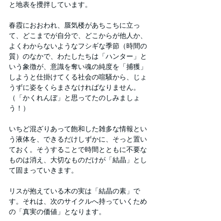
と地表を攪拌しています。
春霞におおわれ、蜃気楼があちこちに立っ
て、どこまでが自分で、どこからが他人か、
よくわからないようなフシギな季節（時間の
質）のなかで、わたしたちは「ハンター」と
いう象徴が、意識を奪い魂の純度を「捕獲」
しようと仕掛けてくる社会の喧騒から、じょ
うずに姿をくらまさなければなりません。
（「かくれんぼ」と思ってたのしみましょ
う！）
いちど混ざりあって飽和した雑多な情報とい
う液体を、できるだけしずかに、そっと置い
ておく。そうすることで時間とともに不要な
ものは消え、大切なものだけが「結晶」とし
て固まっていきます。
リスが抱えている木の実は「結晶の素」で
す。それは、次のサイクルへ持っていくため
の「真実の価値」となります。