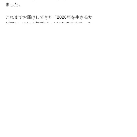
ました。
これまでお届けしてきた「2026年を生きるサ
ビアン」という無料パートはそのままに、そ
の先にある、より濃密な―恒星の記憶、神話
の元型、そして魂が旅するプロセス―を（個
人的な経験談などはさみつつ）できるだけつ
まびらかに、深く分かち合いたいと考え、有
料記事への参加に踏み切りました。
マガジン購読料：3,000円（30度分） （※単
発記事のご購入もいただけますが、マガジン
の方が断然お得です）
魚座の海をいっしょにさんぽしながら、とき
に深く潜れる「潜水艦のチケット」を手に、
深淵の光をみつけられたらうれしいです。
地球フィールドワーク
地球のシナリオ
地球で星のメッセージを受け取る方法
サビアンシンボル
360個の方向性に物語がある
宇宙と地球をむすぶお話
サビアンシンボルの2026年版解釈