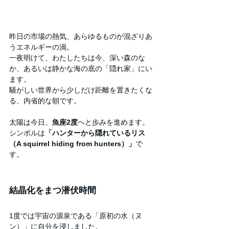
昨日の市場の熱気、あらゆるものが混ざりあ
うエネルギーの渦。
一夜明けて、わたしたちは今、深い森のな
か、あるいは静かな海の底の「隠れ家」にい
ます。
騒がしい世界から少しだけ距離を置きたくな
る、内省的な朝です。
太陽は今日、
魚座2度
へと歩みを進めます。
シンボルは
「ハンターから隠れているリス
（A squirrel hiding from hunters）」
で
す。
結晶化をまつ潜伏時間
1度では宇宙の源泉である「原初の水（ヌ
ン）」に自分を浸しました。