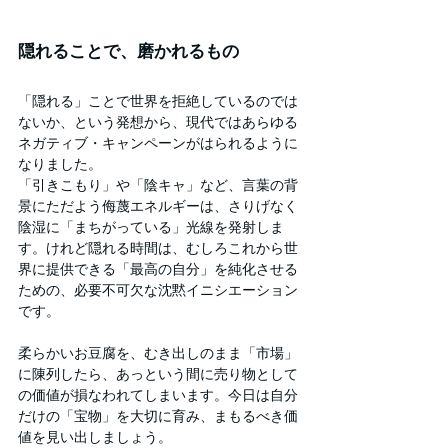
隠れることで、磨かれるもの
「隠れる」ことで世界を拒絶しているのでは
ないか、という発想から、現代ではあらゆる
ネガティブ・キャンペーンがはられるように
なりました。
「引きこもり」や「陰キャ」など、言葉の背
景にただよう侮蔑エネルギーは、さりげなく
陰湿に「まちがっている」光線を発射しま
す。けれど隠れる時間は、むしろこれから世
界に提供できる「最高の自分」を純化させる
ための、必要不可欠な沈黙イニシエーション
です。
柔らかいお豆腐を、むき出しのまま「市場」
に陳列したら、あっという間に売り物として
の価値が損なわれてしまいます。今日は自分
だけの「宝物」を大切に育み、まもるべき価
値を見い出しましょう。