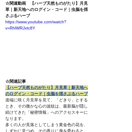
☆関連動画　【ハーブ天然ものがたり】月見
草｜新天地へのログイン・コード｜虫脳を揺
さぶるハーブ
https://www.youtube.com/watch?
v=RhlWRJxtc8Y
☆関連記事　
【ハーブ天然ものがたり】月見草｜新天地へ
のログイン・コード｜虫脳を揺さぶるハーブ
道端に咲く月見草を見て、「どきり」とする
とき、その微かな心の波紋は、最新脳が隠し
続けてきた「秘密情報」へのアクセスキーに
なります。
多くの人が見落としてしまう黄金色の花を、
しずかに見つめ、その香りに身を委ねると