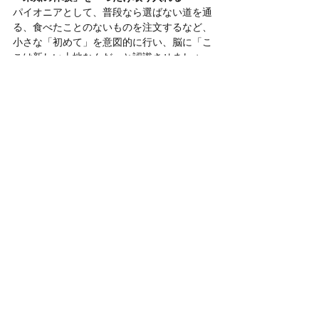
パイオニアとして、普段なら選ばない道を通
る、食べたことのないものを注文するなど、
小さな「初めて」を意図的に行い、脳に「こ
こは新しい土地なんだ」と認識させましょ
う。
つづきは白木海月noteで！
双子座11度☆知性スポーツ開幕時代【星と神
話のものがたり】
有料記事目次
静謐でふかい場所
思考（人）・感情（哺乳動物）・本能（虫）
月見草のログイン・コード最新脳を欺き、新
天地を観測する
ネイティブアメリカンの「大地の涙」と受肉
の薬
妖精のランタン、夜を照らす開拓の光
「逆境で咲く」不屈の魂
☆