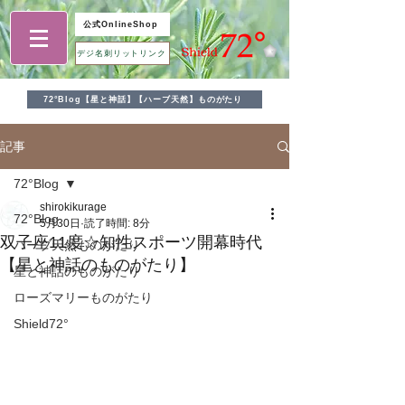
公式OnlineShop
デジ名刺リットリンク
72°Blog【星と神話】【ハーブ天然】ものがたり
記事
72°Blog
shirokikurage
72°Blog
5月30日
読了時間: 8分
双子座11度☆知性スポーツ開幕時代
ハーブ天然ものがたり
【星と神話のものがたり】
星と神話のものがたり
ローズマリーものがたり
Shield72°