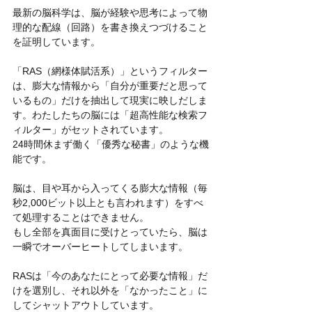
最新の脳科学は、脳が経験や思考によって物
理的な配線（回路）を書き換えつづけること
を証明しています。
「RAS（網様体賦活系）」というフィルター
は、膨大な情報から「自分が重要だと思って
いるもの」だけを抽出して現実に映しだしま
す。わたしたちの脳には「超高性能な検索フ
ィルター」がセットされています。
24時間休まず働く「優秀な秘書」のような機
能です。
脳は、目や耳から入ってくる膨大な情報（毎
秒2,000ビット以上とも言われます）をすべ
て処理することはできません。
もし全部を真面目に受けとっていたら、脳は
一瞬でオーバーヒートしてしまいます。
RASは「今のあなたにとって必要な情報」だ
けを選別し、それ以外を「なかったこと」に
してシャットアウトしています。