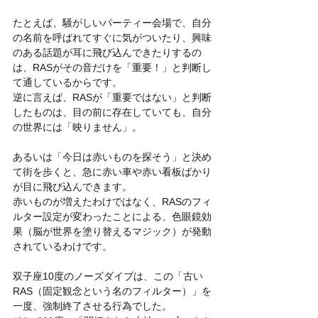
たとえば、騒がしいパーティー会場で、自分
の名前を呼ばれてすぐに気がついたり、興味
のある話題が耳に飛び込んできたりするの
は、RASがその音だけを「重要！」と判断し
て通しているからです。
逆に言えば、RASが「重要ではない」と判断
したものは、目の前に存在していても、自分
の世界には「映りません」。
あるいは「今日は赤いものを探そう」と決め
て街を歩くと、急に赤い車や赤い看板ばかり
が目に飛び込んできます。
赤いものが増えたわけではなく、RASのフィ
ルター設定が変わったことによる、色眼鏡効
果（脳が世界を塗り替えるマジック）が発動
されているわけです。
双子座10度のノーズダイブは、この「古い
RAS（固定観念という名のフィルター）」を
一度、強制終了させる行為でした。