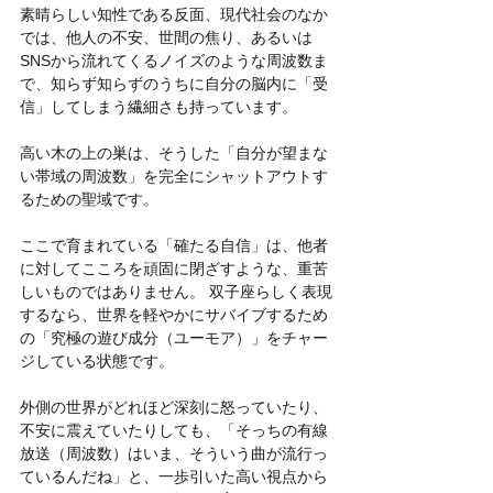
素晴らしい知性である反面、現代社会のなか
では、他人の不安、世間の焦り、あるいは
SNSから流れてくるノイズのような周波数ま
で、知らず知らずのうちに自分の脳内に「受
信」してしまう繊細さも持っています。
高い木の上の巣は、そうした「自分が望まな
い帯域の周波数」を完全にシャットアウトす
るための聖域です。
ここで育まれている「確たる自信」は、他者
に対してこころを頑固に閉ざすような、重苦
しいものではありません。 双子座らしく表現
するなら、世界を軽やかにサバイブするため
の「究極の遊び成分（ユーモア）」をチャー
ジしている状態です。
外側の世界がどれほど深刻に怒っていたり、
不安に震えていたりしても、「そっちの有線
放送（周波数）はいま、そういう曲が流行っ
ているんだね」と、一歩引いた高い視点から