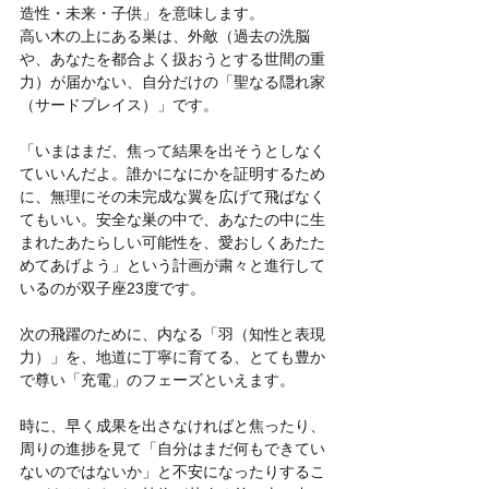
造性・未来・子供」を意味します。
高い木の上にある巣は、外敵（過去の洗脳
や、あなたを都合よく扱おうとする世間の重
力）が届かない、自分だけの「聖なる隠れ家
（サードプレイス）」です。
「いまはまだ、焦って結果を出そうとしなく
ていいんだよ。誰かになにかを証明するため
に、無理にその未完成な翼を広げて飛ばなく
てもいい。安全な巣の中で、あなたの中に生
まれたあたらしい可能性を、愛おしくあたた
めてあげよう」という計画が粛々と進行して
いるのが双子座23度です。
次の飛躍のために、内なる「羽（知性と表現
力）」を、地道に丁寧に育てる、とても豊か
で尊い「充電」のフェーズといえます。
時に、早く成果を出さなければと焦ったり、
周りの進捗を見て「自分はまだ何もできてい
ないのではないか」と不安になったりするこ