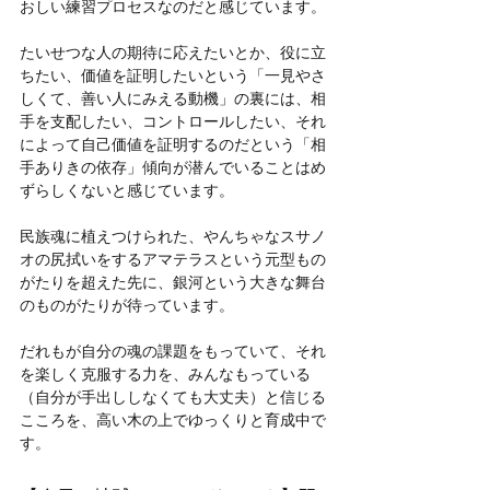
おしい練習プロセスなのだと感じています。
たいせつな人の期待に応えたいとか、役に立
ちたい、価値を証明したいという「一見やさ
しくて、善い人にみえる動機」の裏には、相
手を支配したい、コントロールしたい、それ
によって自己価値を証明するのだという「相
手ありきの依存」傾向が潜んでいることはめ
ずらしくないと感じています。
民族魂に植えつけられた、やんちゃなスサノ
オの尻拭いをするアマテラスという元型もの
がたりを超えた先に、銀河という大きな舞台
のものがたりが待っています。
だれもが自分の魂の課題をもっていて、それ
を楽しく克服する力を、みんなもっている
（自分が手出ししなくても大丈夫）と信じる
こころを、高い木の上でゆっくりと育成中で
す。