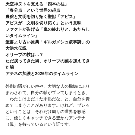
天空神ヌトを支える「四本の柱」
「春分点」という世界の起点
豊穣と文明を切り拓く聖獣「アピス」
アピスが「文明を切り拓く」という意味
ファクトが告げる「嵐の終わりと、あたらし
いタイムライン」
聖書より古い原典「ギルガメシュ叙事詩」の
大洪水伝説
オリーブの枝は…？
ただ戻ってきた鳩、オリーブの葉を加えてき
た鳩
アテネの加護と2026年のタイムライン
外側の騒がしい声や、大切な人の機嫌にふり
まわされて、自分の軸がブレてしまうとき、
「わたしはまだまだ未熟だな」と、自分を責
めてしまうことがあります。けれど、ブレる
ということは、それだけ周りの世界を敏感
に、優しくキャッチできる豊かなアンテナ
（翼）を持っているという証です。