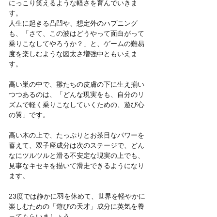
にっこり笑えるような軽さを育んでいきま
す。
人生に起きる凸凹や、想定外のハプニング
も、「さて、この波はどうやって面白がって
乗りこなしてやろうか？」と、ゲームの難易
度を楽しむような図太さ増強中ともいえま
す。
高い巣の中で、雛たちの皮膚の下に生え揃い
つつあるのは、「どんな現実をも、自分のリ
ズムで軽く乗りこなしていくための、遊び心
の翼」です。
高い木の上で、たっぷりとお茶目なパワーを
蓄えて、双子座成分は次のステージで、どん
なにツルツルと滑る不安定な現実の上でも、
見事なキセキを描いて滑走できるようになり
ます。
23度では静かに羽を休めて、世界を軽やかに
楽しむための「遊びの天才」成分に英気を養
ってもらいましょう。