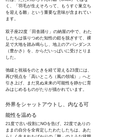
く、「羽毛が生えそろって、もうすぐ巣立ち
を迎える雛」という重要な意味が含まれてい
ます。
双子座22度「田舎踊り」の納屋の中で、わた
したちは張りつめた知性の鎧を脱ぎすて、裸
足で大地を踏み鳴らし、地上のアバンダンス
（豊かさ）を、からだいっぱいに受けとりま
した。
弛緩と祝福をのときを経て迎える23度には、
再び視点を「高いところ（風の領域）」へと
引き上げ、まだ見ぬ未来の可能性を静かに育
みはじめるものがたりが描かれています。
外界をシャットアウトし、内なる可
能性を温める
21度で古い役割にNOを告げ、22度でありの
ままの自分を全肯定したわたしたちは、あた
らしく生まれたばかりの「雛」のような状態