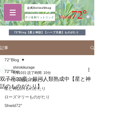
公式OnlineShop
デジ名刺リットリンク
72°Blog【星と神話】【ハーブ天然】ものがたり
記事
72°Blog
shirokikurage
72°Blog
6月10日
読了時間: 10分
双子座23度☆銀河人類熟成中【星と神
ハーブ天然ものがたり
話のものがたり】
星と神話のものがたり
ローズマリーものがたり
Shield72°