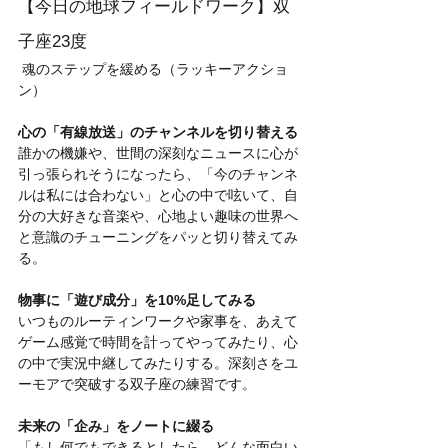
【今日の地球フィールドワーク】双
子座23度
 魂のステップを緩める（ラッキーアクショ
ン）
心の「有線放送」のチャンネルを切り替える
誰かの機嫌や、世間の深刻なニュースに心が
引っ張られそうになったら、「今のチャンネ
ルは私には合わない」と心の中で呟いて、自
分の大好きな音楽や、心地よい趣味の世界へ
と意識のチューニングをパッと切り替えてみ
る。
物事に「遊び成分」を10%足してみる
いつものルーティンワークや家事を、あえて
ゲーム感覚で時間を計ってやってみたり、心
の中で実況中継してみたりする。深刻さをユ
ーモアで突破する双子座の練習です。
未来の「企み」をノートに綴る
「もし何でもできるとしたら、どんな面白い