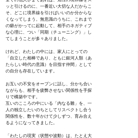
ッと引けるのに、一番近い大切な人だからこ
そ、どこに境界線を引けばいいのか分からな
くなってしまう。無意識のうちに、これまで
の癖がかってに起動して、相手のネガティブ
な心理に、つい「同期（チューニング）」し
てしまうことが多々ありました。
けれど、わたしの中には、家人にとっての
「自立した相棒であり、ともに銀河人類（あ
たらしい時代の意識）を目指す仲間」として
の自分も存在しています。
お互いの不安をオープンに話し、分かち合い
ながらも、相手を疲弊させない関係性を手探
りで構築中です。
互いのこころの中にいる「内なる雛」を、一
人の独立したいのちとしてリスペクトし合う
関係性を、数十年かけて少しずつ、育み合え
るようになってきました。
「わたしの現実（状態や波動）は、たとえ大