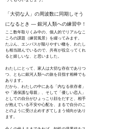
「大切な人」の周波数に同期しそう
になるとき ― 銀河人類への練習中！
ここ数年取りくみ中の、個人的でリアルなこ
ころの課題（練習風景）を綴ってみます。
たぶん、エンパスが陥りやすい轍を、わたし
も相当踏んでいるので、共有が役立ってくれ
ると嬉しいな、と思いました。
わたしにとって、家人は大切な存在でありつ
つ、ともに銀河人類への旅を目指す相棒でも
あります。
だから、わたしの中にある「内なる依存者」
や「過保護な母親」、そして「優しい恋人」
としての自分がひょっこり顔をだすと、相手
が抱えている不安や心配を、まるで自分のこ
とのように受け止めすぎてしまう傾向があり
ます。
全くの他人さまであれば、知性の境界線をス