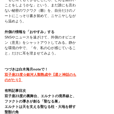
ことをしようかな」という、まだ誰にも言わ
ない秘密のワクワク（雛）を、自分だけのノ
ートにこっそり書き留めて、ニヤニヤしなが
ら温めよう。
外側の情報を「おやすみ」する
SNSやニュースを遠ざけて、外側のオピニオ
ン（意見）をシャットアウトしてみる。静か
な環境の中で、「今、私の心が感じているこ
と」だけに耳を澄ませてみよう。
つづきは白木海月noteで！
双子座23度☆銀河人類熟成中【星と神話のも
のがたり】
有料記事目次
双子座23度の裏舞台、エルナトの境界線と、
ファクトの導きが創る「聖なる巣」
エルナトは天を支える聖なる柱・大地を耕す
聖獣の角