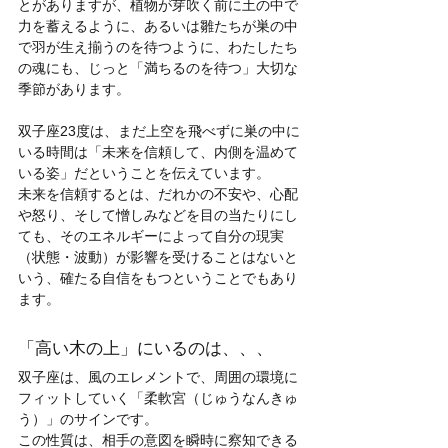
とがありますが、植物が芽吹く前に土の中で
力を蓄えるように、あるいは雛たちが巣の中
で羽が生え揃うのを待つように、わたしたち
の魂にも、じっと「満ちるのを待つ」大切な
季節があります。
双子座23度は、まだ上空を飛べずに巣の中に
いる時間は「未来を信頼して、内側を温めて
いる姿」だということを伝えています。
未来を信頼するとは、だれかの不安や、心配
や怒り、そして憎しみなどを目の当たりにし
ても、そのエネルギーによって自分の現実
（状態・波動）が影響を受けることはないと
いう、確たる自信をもつということでもあり
ます。
「高い木の上」にいるのは、、、
双子座は、風のエレメントで、周囲の環境に
フィットしていく「柔軟宮（じゅうなんきゅ
う）」のサインです。
この性質は、相手の意図を瞬時に察知できる