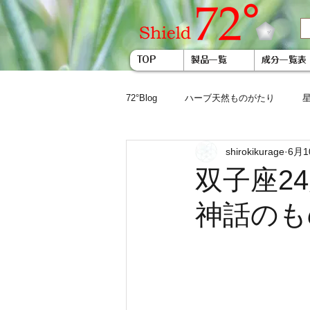
TOP
製品一覧
成分一覧表
72°Blog
ハーブ天然ものがたり
shirokikurage
6月1
双子座2
神話のも