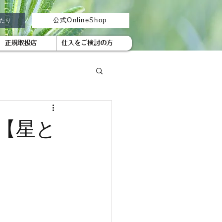
がたり
公式OnlineShop
正規取扱店
仕入をご検討の方
【星と