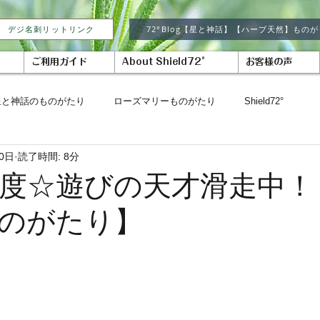
デジ名刺リットリンク
72°Blog【星と神話】【ハーブ天然】もの
ご利用ガイド
About Shield72°
お客様の声
星と神話のものがたり
ローズマリーものがたり
Shield72°
0日
読了時間: 8分
4度☆遊びの天才滑走中！
のがたり】