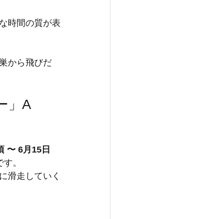
な時間の質が表
巣から飛びだ
」A 
 〜 6月15日 
です。
に滑走していく