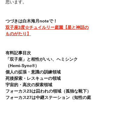
思います。
つづきは白木海月noteで！
双子座3度☆チュイルリー庭園【星と神話の
ものがたり】
有料記事目次
「双子座」と相性がいい、ヘミシンク
（Hemi-Sync®）
個人の拡張・意識の訓練領域
死後探索・レスキューの領域
宇宙的・高次の探索領域
フォーカス23は囚われの領域（孤独な靴下）
フォーカス27は中継ステーション（知性の庭
園）
知性による救済（レスキュー）
フォーカス12はリラックスと「知性の入り
口」
「月」という中継ステーション（F27）の役
割