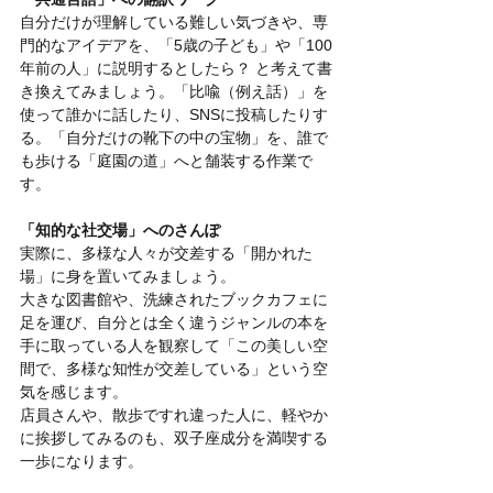
自分だけが理解している難しい気づきや、専
門的なアイデアを、「5歳の子ども」や「100
年前の人」に説明するとしたら？ と考えて書
き換えてみましょう。「比喩（例え話）」を
使って誰かに話したり、SNSに投稿したりす
る。「自分だけの靴下の中の宝物」を、誰で
も歩ける「庭園の道」へと舗装する作業で
す。
「知的な社交場」へのさんぽ
実際に、多様な人々が交差する「開かれた
場」に身を置いてみましょう。
大きな図書館や、洗練されたブックカフェに
足を運び、自分とは全く違うジャンルの本を
手に取っている人を観察して「この美しい空
間で、多様な知性が交差している」という空
気を感じます。
店員さんや、散歩ですれ違った人に、軽やか
に挨拶してみるのも、双子座成分を満喫する
一歩になります。