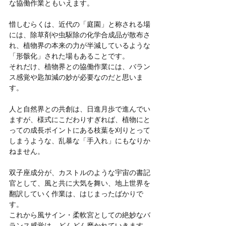
な協働作業ともいえます。
惜しむらくは、近代の「庭園」と称される場
には、除草剤や虫駆除の化学合成品が散布さ
れ、植物界の本来の力が半減しているような
「形骸化」された場もあることです。
それだけ、植物界との協働作業には、バラン
ス感覚や匙加減の妙が必要なのだと思いま
す。
人と自然界との共創は、日進月歩で進んでい
ますが、様式にこだわりすぎれば、植物にと
っての成長ポイントにある枝葉を刈りとって
しまうような、乱暴な「手入れ」にもなりか
ねません。
双子座成分が、カストルのような宇宙の書記
官として、風と共に大気を舞い、地上世界を
翻訳していく作業は、はじまったばかりで
す。
これから風サイン・柔軟宮としての絶妙なバ
ランス感覚は、どんどん磨かれていきます。