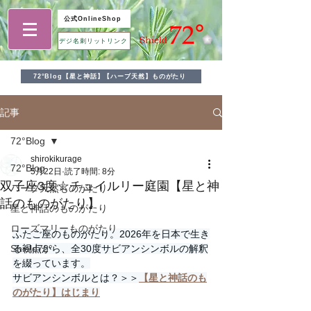
公式OnlineShop
デジ名刺リットリンク
72°Blog【星と神話】【ハーブ天然】ものがたり
記事
72°Blog
shirokikurage
72°Blog
5月22日
読了時間: 8分
双子座3度☆チュイルリー庭園【星と神
ハーブ天然ものがたり
話のものがたり】
星と神話のものがたり
ローズマリーものがたり
ふたご座のものがたり。2026年を日本で生き
Shield72°
る視点から、全30度サビアンシンボルの解釈
を綴っています。
サビアンシンボルとは？＞＞
【星と神話のも
のがたり】はじまり