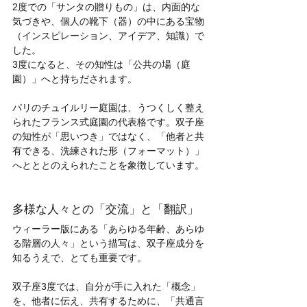
2度での「サンタの贈りもの」は、内面的な
気づきや、個人の靴下（器）の中にある宝物
（インスピレーション、アイデア、知識）で
した。
3度になると、その知性は「公共の場（庭
園）」へと持ちだされます。
パリのチュイルリー庭園は、うつくしく整え
られたフランス式庭園の代表格です。双子座
の知性が「思いつき」ではなく、「他者と共
有できる、洗練された形（フォーマット）」
へとととのえられたことを象徴しています。
多様な人々との「交流」と「翻訳」
ウィーラー版にある「あらゆる年齢、あらゆ
る階層の人々」という描写は、双子座成分を
知るうえで、とても重要です。
双子座3度では、自分が手に入れた「概念」
を、他者に伝え、共有するために、「共通言