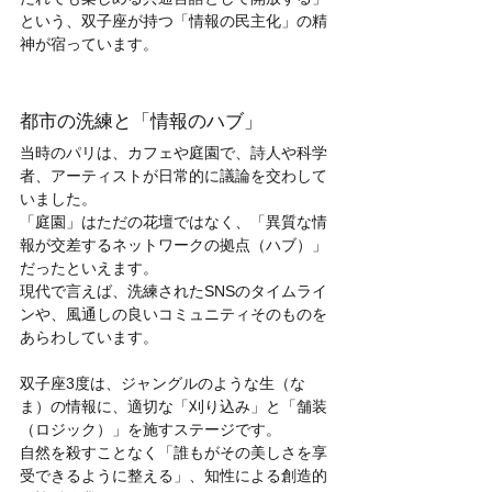
という、双子座が持つ「情報の民主化」の精
神が宿っています。
都市の洗練と「情報のハブ」
当時のパリは、カフェや庭園で、詩人や科学
者、アーティストが日常的に議論を交わして
いました。
「庭園」はただの花壇ではなく、「異質な情
報が交差するネットワークの拠点（ハブ）」
だったといえます。
現代で言えば、洗練されたSNSのタイムライ
ンや、風通しの良いコミュニティそのものを
あらわしています。
双子座3度は、ジャングルのような生（な
ま）の情報に、適切な「刈り込み」と「舗装
（ロジック）」を施すステージです。
自然を殺すことなく「誰もがその美しさを享
受できるように整える」、知性による創造的