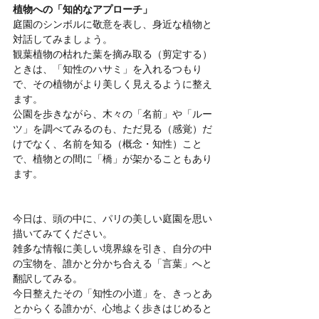
植物への「知的なアプローチ」
庭園のシンボルに敬意を表し、身近な植物と
対話してみましょう。
観葉植物の枯れた葉を摘み取る（剪定する）
ときは、「知性のハサミ」を入れるつもり
で、その植物がより美しく見えるように整え
ます。
公園を歩きながら、木々の「名前」や「ルー
ツ」を調べてみるのも、ただ見る（感覚）だ
けでなく、名前を知る（概念・知性）こと
で、植物との間に「橋」が架かることもあり
ます。
今日は、頭の中に、パリの美しい庭園を思い
描いてみてください。
雑多な情報に美しい境界線を引き、自分の中
の宝物を、誰かと分かち合える「言葉」へと
翻訳してみる。
今日整えたその「知性の小道」を、きっとあ
とからくる誰かが、心地よく歩きはじめると