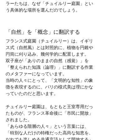
ラーたちは、なぜ「チュイルリー庭園」とい
う具体的な場所を選んだのでしょう。
「自然」を「概念」に翻訳する
フランス式庭園（チュイルリー）は、イギリ
ス式（自然風）とは対照的に、植物を円錐や
円筒に刈り込み、幾何学的に配置します。
双子座が「ありのままの自然（感覚）」を
「整えられた知識（論理）」に翻訳する作業
のメタファーになっています。
当時の人々にとって、「文明的な知性」の象
徴を表現するのに、パリの様式美は理にかな
っていたのだと思います。
チュイルリー庭園は、もともと王室専用だっ
たものが、フランス革命後に「市民に開放」
されました。
「あらゆる階層の人々」という言葉には、
「特別な人だけの特権だった高尚な知恵を、
だれでも楽しめる共通言語として開放する」