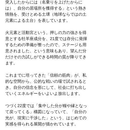
突入したからには（名乗りを上げたからに
は）、自分の居場所を獲得する」という熱き
情熱を、受けとめる土壌（地球ならではの土
元素による土台）を表しています。
火元素と活動宮という、押しの力の強さを得
意とする牡羊座成分を、21度では存分に発揮
するための準備が整ったので、ステージも用
意されました、という意味もあり、望んだ分
だけその力試しができる時間の質が降りてき
ます。
これまでに培ってきた「信頼の筋肉」が、私
的な空間から、公的な戦いの場で試されると
き。自分の信念を形にして、社会に打ち出し
ていくエネルギーをいよいよ放出します。
つづく22度では「集中した分が糧や縁となっ
て戻ってくる」構図になっていて、「自分の
光が、現実に干渉した」という、はじめての
実感を得られる展開が描かれています。