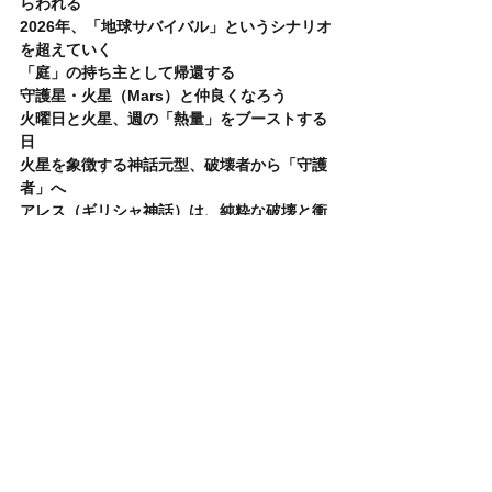
らわれる
2026年、「地球サバイバル」というシナリオ
を超えていく
「庭」の持ち主として帰還する
守護星・火星（Mars）と仲良くなろう
火曜日と火星、週の「熱量」をブーストする
日
火星を象徴する神話元型、破壊者から「守護
者」へ
アレス（ギリシャ神話）は、純粋な破壊と衝
動
マルス（ローマ神話）は、秩序と建国の父
テュール（北欧神話）は、秩序のための「右
腕」の代償
スカンダ（インド神話）は、一点集中の軍神
【大切なお知らせ】
いつも【星と神話のものがたり】を訪れてく