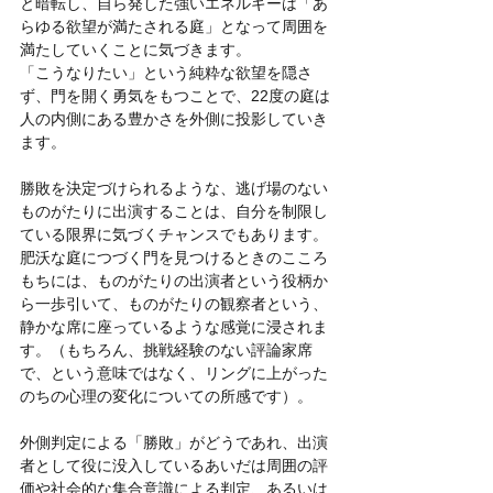
と暗転し、自ら発した強いエネルギーは「あ
らゆる欲望が満たされる庭」となって周囲を
満たしていくことに気づきます。
「こうなりたい」という純粋な欲望を隠さ
ず、門を開く勇気をもつことで、22度の庭は
人の内側にある豊かさを外側に投影していき
ます。
勝敗を決定づけられるような、逃げ場のない
ものがたりに出演することは、自分を制限し
ている限界に気づくチャンスでもあります。
肥沃な庭につづく門を見つけるときのこころ
もちには、ものがたりの出演者という役柄か
ら一歩引いて、ものがたりの観察者という、
静かな席に座っているような感覚に浸されま
す。（もちろん、挑戦経験のない評論家席
で、という意味ではなく、リングに上がった
のちの心理の変化についての所感です）。
外側判定による「勝敗」がどうであれ、出演
者として役に没入しているあいだは周囲の評
価や社会的な集合意識による判定、あるいは