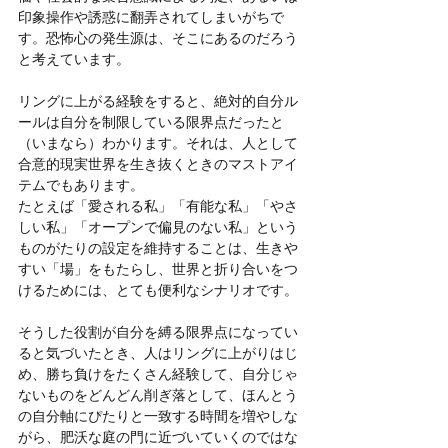
印象操作や誘惑に翻弄されてしまいがちで
す。恐怖心の発生源は、そこにあるのだろう
と考えています。
リングに上がる経験をすると、絶対的自分ル
ールは自分を制限している限界点だったと
（いまなら）わかります。それは、人として
合意的現実世界を生き抜くときのマストアイ
テムでもあります。
たとえば「愛される私」「有能な私」「やさ
しい私」「オープンで偏見のない私」という
ものがたりの設定を維持することは、生きや
すい「場」をもたらし、世界と折り合いをつ
けるためには、とても便利なシナリオです。
そうした役割が自分を縛る限界点になってい
ると気づいたとき、人はリングに上がりはじ
め、勝ち負けをたくさん経験して、自分じゃ
ないものをどんどん削ぎ落として、ほんとう
の自分軸にぴたりと一致する時間を増やしな
がら、肥沃な庭の門に近づいていくのではな