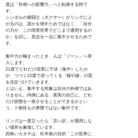
度は「外側への影響力」へと転換する時で
す。
シンボルの拳闘士（ボクサー）がリングに上
がるのは、誰かを倒すためではなく、「自分
の力が、この現実世界でどこまで通用するの
か」を試し、意志を一点に集中させるためで
す。
集中力が極まったとき、人は「ゾーン」へ突
入します。
21度でどれだけ現実に干渉（集中）したか
が、つづく22度で戻ってくる「糧や縁」の質
を決定づけていきます。
とはいえ、集中する対象は自分の外側ではあ
りません。内側にある、真実の自己に、どれ
だけ状態を一致させることができるかとい
う、ド根性もの界隈ではない集中です。
リングは一度立ったら「言い訳」が通用しな
い場所を象徴しています。
四角いカタチは、牡羊座の目的「この世界に