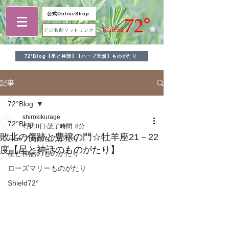
公式OnlineShop
デジ名刺リットリンク
72°Blog【星と神話】【ハーブ天然】ものがたり
記事
72°Blog
shirokikurage
72°Blog
4月10日
読了時間: 8分
敗北の傷跡と豊穣の門☆牡羊座21－22
ハーブ天然ものがたり
度【星と神話のものがたり】
星と神話のものがたり
ローズマリーものがたり
Shield72°