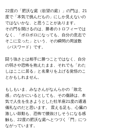
22度の「肥沃な庭（欲望の庭）」の門は、21
度で「本気で挑んだもの」にしか見えないの
ではないかな、と思うことがあります。
その門を開けるのは、勝者のトロフィーでは
なく、「ボロボロになっても、自分の意志で
そこに立った」という、その瞬間の周波数
（パスワード）です。
闘う強さとは相手に勝つことではなく、自分
の弱さや恐怖を抱えたまま、それでも「わた
しはここに居る」と名乗りを上げる覚悟のこ
とかもしれません。
もしもいま、みなさんがなんらかの「敗北
感」のなかにいるとしても、その傷跡は、本
気で人生を生きようとした牡羊座21度の通過
儀礼なのだと思います。 震える足も、心臓の
激しい鼓動も、恐怖で腰抜けしそうになる感
触も、22度の肥沃な庭へとつづく「門」につ
ながっています。