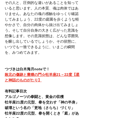
その人と、圧倒的な違いがあることを知って
いると思います。人の本質、魂は肉体ではあ
りません。あなたの魂の感触をゆっくり確認
してみましょう、22度の庭園を歩くような軽
やかさで、自分の肉体から抜け出てみましょ
う。そして自分自身の大きく広がった意識を
想像します。その意識状態は、どんな雰囲気
を醸し出しているでしょうか。その状態に、
いつでも一致できるように、いまこの瞬間
を、みつめてみます。
つづきは白木海月noteで！
敗北の傷跡と豊穣の門☆牡羊座21－22度【星
と神話のものがたり】
有料記事目次
アルゴノーツの拳闘と、黄金の収穫
牡羊座21度の元型、拳を交わす「神の半身」
破壊という名の「更地（さらち）づくり」
牡羊座22度の元型、拳を開くとき「庭」があ