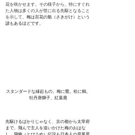
花を咲かせます。その様子から、特にすぐれ
た人物は多くの人が世に出る先駆となること
を示して、
梅は百花の魁（さきがけ）という
諺もあるほどです
。
スタンダードな縁起もの、梅に鶯、松に鶴、
牡丹唐獅子、紅葉鹿
先駆けるばかりじゃなく、京の都から太宰府
まで、飛んで主人を追いかけた梅のおはな
し、飛梅（とびうめ）伝説も日本人の原風景