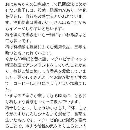
おばあちゃんの知恵袋として民間療法に欠か
せない梅干しは、殺菌・防腐力があり、消化
を促進し、血行を改善するといわれていま
す。消化促進は唾液がたくさん出ることから
もイメージしやすいと思います。
梅を望んで渇きを止むー梅にまつわる諺はと
ても多いです。
梅は有機酸を豊富にふくむ健康食品、三毒を
断つともいわれています。
今から30年ほど昔の話、マクロビオティック
料理教室でアシスタントをしていたことがあ
り、毎朝ご飯に梅しょう番茶を愛飲していま
した。頭がしゃきんとしてお腹が動きだすの
で、コーヒー代わりにちょうどよい塩梅でし
た。
いまは冬の寒さが厳しくなる時期に、ときお
り梅しょう番茶をつくって飲んでいます。
梅干しひとつ、しょうゆ小さじ1、2杯、しょ
うがのすりおろし少々をよく混ぜて、番茶を
注いだものです。マクロビ的には陽気を強め
ることで、冷えや陰性の気をとり去るという