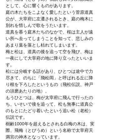
として、心に響くものがあります。
庭の木たちをこよなく愛したという菅原道真
公が、大宰府に左遷されるとき、庭の梅木に
別れを惜しんで歌をうたいます。
道真を慕う庭木たちのなかで、桜は主人が遠
い所へ去ってしまうことを知って、悲しみの
あまり葉を落とし枯れてしまいます。
梅と松は、道真の後を追って空を飛び、梅は
一夜にして大宰府の地に降り立ったといいま
す。
松には分岐する話があり、ひとつは途中で力
尽きて、のちに「飛松岡」と呼ばれる丘に降
り根を下ろしたというもの（飛松伝説、神戸
の須磨あたりの地）。
もうひとつは、梅が太宰府に飛んで行ったの
ち、いそいで後を追って、松も無事に道真公
のもとにたどり着いたという追い松（老松）
伝説です。
樹齢1000年を超えるとされる白梅の木は、実
際、飛梅（とびうめ）という名称で太宰府天
満宮の神木となっています。