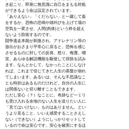
き起こり、即座に無意識に自己をまもる対処
ができるよう命は設定されています。
「ありえない」「くだらない」と一蹴して蓋
をするか、恐怖の悲鳴や雄叫びを上げて場の
空気を一変させ、人間(肉体)という枠を超え
ないよう防衛するのです。
闘争逃走本能が刺激され、アドレナリン等の
放出がおさまり平常心に戻ると、恐怖を感じ
させるものに対しての反発、怒り、侮蔑、嘲
笑、あらゆる解説機能を駆使して排除を試み
ます。なんとかして、なかったことにしなけ
れば、これまで信じてきた人生の基盤が崩れ
てしまいます。あるいは、そんな不思議なこ
とも時折はあるものだけれど、自分の人生に
は関係ないと切り離すこともできます。
ただし安心（？）なことに、奇跡など一ミリ
も受け入れる余地のない人生を送りたい人に
「見てはいけない」ものはありません。とい
うより見ること、いいえ感受することさえし
ない（できない）ようにしっかりセットして
いるので命は安心です。安心を確実にするほ