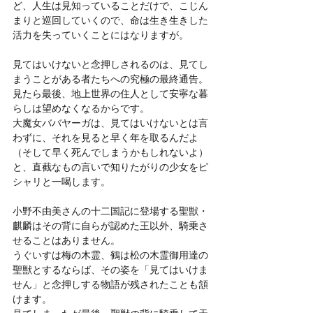
ど、人生は見知っていることだけで、こじん
まりと巡回していくので、命は生き生きした
活力を失っていくことにはなりますが。
見てはいけないと念押しされるのは、見てし
まうことがある者たちへの究極の最終通告。
見たら最後、地上世界の住人として安寧な暮
らしは望めなくなるからです。
大魔女ババヤーガは、見てはいけないとは言
わずに、それを見ると早く年を取るんだよ
（そして早く死んでしまうかもしれないよ）
と、直截なもの言いで知りたがりの少女をピ
シャリと一喝します。
小野不由美さんの十二国記に登場する聖獣・
麒麟はその背に自らが認めた王以外、騎乗さ
せることはありません。
うぐいすは梅の木霊、鶴は松の木霊御用達の
聖獣とするならば、その姿を「見てはいけま
せん」と念押しする物語が残されたことも頷
けます。