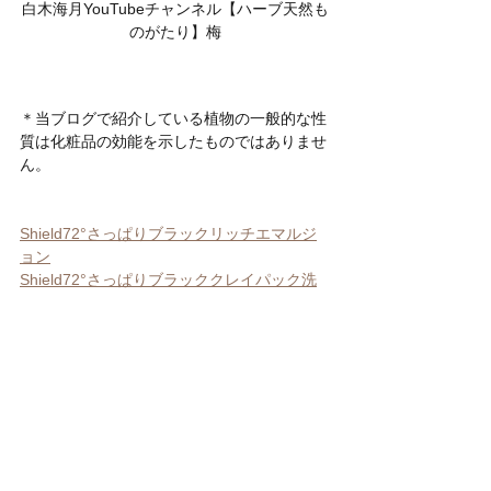
白木海月YouTubeチャンネル【ハーブ天然も
のがたり】梅
＊当ブログで紹介している植物の一般的な性
質は化粧品の効能を示したものではありませ
ん。
Shield72°さっぱりブラックリッチエマルジ
ョン
Shield72°さっぱりブラッククレイパック洗
顔
厳選した5つの植物エキス