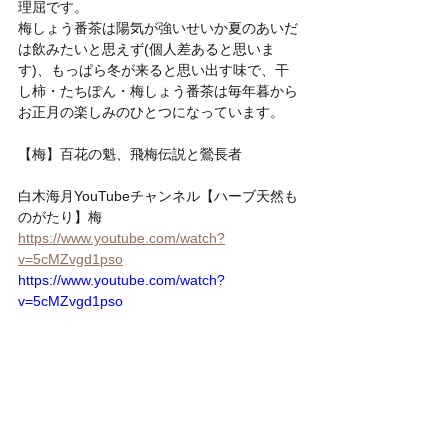
理屈です。
梅しょう番茶は陽気が強いせいか夏のあいだ
は飲みたいと思えず(個人差あると思いま
す)、もっぱら冬が来ると思い出す味で、干
し柿・たちぽん・梅しょう番茶は毎年暮から
お正月の楽しみのひとつになっています。
【梅】百花の魁、飛梅伝説と鶯長者
白木海月YouTubeチャンネル【ハーブ天然も
のがたり】梅
https://www.youtube.com/watch?
v=5cMZvgd1pso
https://www.youtube.com/watch?
v=5cMZvgd1pso