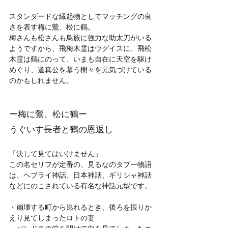
スタンダードな縁起物としてマッチングの良
さを表す梅に鶯、松に鶴。
梅さんも松さんも鳥族に強力な助太刀がいる
ようですから、飛梅木霊はウグイスに、飛松
木霊は鶴にのって、いまも自在に天空を駆け
めぐり、道真公を慕う樹々を元気づけている
のかもしれません。
ー梅に鶯、松に鶴ー
うぐいす長者と鶴の恩返し
「決して見てはいけません」
この名セリフが定番の、見るなのタブー物語
は、ヘブライ神話、日本神話、ギリシャ神話
などにのこされている有名な神話元型です。
・崩壊する町から逃れるとき、後ろを振りか
えり見てしまったロトの妻