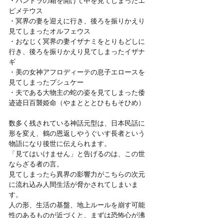
・パンドラの箱を開けて中を見てしまったエ
ピメテウス
・冥界の妻を迎えに行き、後ろを振りかえり
見てしまったオルフェウス
・おなじく冥界の妻イザナミをとりもどしに
行き、後ろを振りかえり見てしまったイザナ
ギ
・美の女神アフロディーテの息子エロースを
見てしまったプシュケー
・夫である大物主の蛇の姿を見てしまった倭
迹迹日百襲姫命（やまとととひももそひめ）
数多く残されている神話元型は、日本民話に
形を変え、鶴の恩返しやうぐいす長者という
物語になり後世に伝えられます。
「見てはいけません」と告げるのは、この世
ならざる者の言。
見てしまったら異界の影響力がこちらの次元
に流れ込み人間生活が脅かされてしまいま
す。
人の形、生活の基盤、地上ルールを崩す可能
性のあるものが近づくと、まずは恐怖心が沸