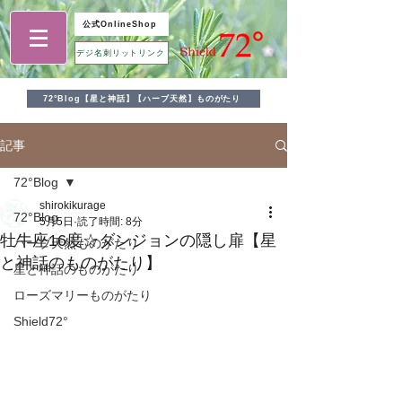
公式OnlineShop
デジ名刺リットリンク
72°Blog【星と神話】【ハーブ天然】ものがたり
記事
72°Blog
shirokikurage
72°Blog
5月5日
読了時間: 8分
牡牛座16度☆ダンジョンの隠し扉【星
ハーブ天然ものがたり
と神話のものがたり】
星と神話のものがたり
ローズマリーものがたり
Shield72°