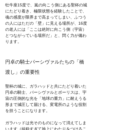
牡牛座15度で、嵐の向こう側にある聖杯の城
にたどり着き、極限状態を経験したことで、
魂の感度が限界まで高まってしまい、ふつう
の人にはただの「壁」に見える場所が、16度
の老人には「ここは絶対に向こう側（宇宙）
とつながっている場所だ」と、閃く力が備わ
ります。
円卓の騎士パーシヴァルたちの「橋
渡し」の重要性
聖杯の城に、ガラハッドと共にたどり着いた
円卓の騎士、パーシヴァルとボーリスは、宇
宙の圧倒的な光を「地球の重力」に耐えうる
形まで減圧して届ける、変電所のような役割
を担うことになります。
ガラハッドは光そのものになって消えてしま
います（純粋すぎて地上にわたりをつけるこ