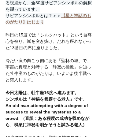
る視点から、全30度サビアンシンボルの解釈
を綴っています。
サビアンシンボルとは？＞＞
【星と神話のも
のがたり】はじまり
昨日の15度では「シルクハット」という自尊
心を被り、嵐を突き抜け、だれも座れなかっ
た13番目の席に座りました。
冷たい嵐の向こう側にある「聖杯の城」で、
宇宙の真理と対峙する「静寂の極致」を知っ
た牡牛座のものがたりは、いよいよ後半戦へ
と突入します。
今日太陽は、牡牛座16度へ進みます。
シンボルは「神秘を暴露する老人」です。
An old man attempting with a degree of 
success to reveal the mysteries to a 
crowd. （直訳：ある程度の成功を収めなが
ら、群衆に神秘を明かそうと試みる老人）