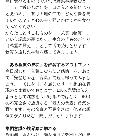
今日食べるもの（できれば野菜や果物など
「土」に近いもの）を、口に入れる前にじっ
と見つめ、「君は大地の中で、どんな夢を見
ていたの？」と心の中で問いかけてから食べ
てみてください。
からだにとりこむものを、「栄養（物質）」
という認識の裏にある、生命の「ものがたり
（精霊の震え）」として舌で受けとります。
物質を通した神秘を感じてみましょう。
「ある程度の成功」を許容するアウトプット
今日感じた「言葉にならない感情」を、あえ
て「完璧じゃない言葉」で短く綴ってみまし
ょう。「てにをは」を崩したり、抽象的な表
現のまま置いておきます。100%完璧に伝え
ようとして沈黙をつづけるのではなく、60%
の不完全さで放流する（老人の暴露）勇気を
育てます。その余白と不完全さに、他者の想
像力が入り込む「隠し扉」が生まれます。
集団意識の境界線に触れる
洗面器に水を張り、顔を浸けて数秒間だけ息