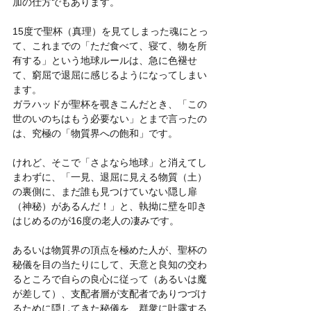
加の仕方でもあります。
15度で聖杯（真理）を見てしまった魂にとっ
て、これまでの「ただ食べて、寝て、物を所
有する」という地球ルールは、急に色褪せ
て、窮屈で退屈に感じるようになってしまい
ます。
ガラハッドが聖杯を覗きこんだとき、「この
世のいのちはもう必要ない」とまで言ったの
は、究極の「物質界への飽和」です。
けれど、そこで「さよなら地球」と消えてし
まわずに、「一見、退屈に見える物質（土）
の裏側に、まだ誰も見つけていない隠し扉
（神秘）があるんだ！」と、執拗に壁を叩き
はじめるのが16度の老人の凄みです。
あるいは物質界の頂点を極めた人が、聖杯の
秘儀を目の当たりにして、天意と良知の交わ
るところで自らの良心に従って（あるいは魔
が差して）、支配者層が支配者でありつづけ
るために隠してきた秘儀を、群衆に吐露する