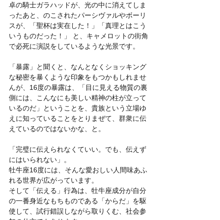
卓の騎士ガラハッドが、光の中に消えてしま
ったあと、のこされたパーシヴァルやボーリ
スが、「聖杯は実在した！」「真理とはこう
いうものだった！」 と、キャメロットの街角
で必死に演説をしているような光景です。
「暴露」と聞くと、なんとなくショッキング
な秘密を暴くような印象をもつかもしれませ
んが、16度の暴露は、「目に見える物質の裏
側には、こんなにも美しい精神の柱が立って
いるのだ」ということを、貴族という立場ゆ
えに知っていることをとりまぜて、群衆に伝
えているのではないかな、と。
「完璧に伝えられなくていい。でも、伝えず
にはいられない」。
牡牛座16度には、そんな愛おしい人間味あふ
れる世界が広がっています。
そして「伝える」行為は、牡牛座成分が自分
の一番身近なもちものである「からだ」を駆
使して、試行錯誤しながら取りくむ、社会参