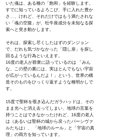
いた魂は、ある種の「飽和」を経験します。
すでに知っているよろこび、手に入れた豊か
さ…、けれど、それだけではもう満たされな
い「魂の空腹」が、牡牛座成分を未知なる探
索へと突き動かします。
それは、探索し尽くしたはずのダンジョン
で、だれも気づかなかった「隠し扉」を探し
回るような行為といえます。
16度の老人が群衆に語っているのは 「みん
な、この壁の裏には、実はとんでもない宇宙
が広がっているんだよ！」という、世界の構
造そのものをひっくり返すような種明かしで
す。
15度で聖杯を覗き込んだガラハッドは、その
まま光へと消え去ってしまい、地球の言葉を
持つことはできなかったけれど、16度の老人
は（あるいは聖杯の城から戻ったパーシヴァ
ルたちは）、 「地球のルール」と「宇宙の真
理」の両方を知っています。