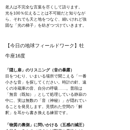
老人は不完全な言葉を尽くして語ります。
光を100％伝えることは不可能だと知りなが
ら、それでも天と地をつなぐ、細いけれど強
固な「光の梯子」を紡ぎつづけていきます。
【今日の地球フィールドワーク】牡
牛座16度
「隠し扉」のリスニング（音の暴露）
目をつむり、いまいる場所で聞こえる「一番
小さな音」を探してください。時計の針、遠
くの冷蔵庫の音、自分の呼吸……。普段は
「無音（既知）」として処理している静寂の
中に、実は無数の「音（神秘）」が隠れてい
ることを発見します。見慣れた空間の「解
釈」を耳から書き換える練習です。
「物質の裏側」に問いかける（五感の減圧）