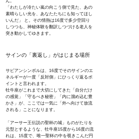
ん。
「わたしが冷たい嵐の向こう側で見た、あの
素晴らしい光を、あなたたちにも知ってほし
いんだ」 と。その情熱は16度で多少空回り
しつつも、神秘体験を翻訳しつづける老人を
突き動かしてゆきます。
サインの「裏返し」がはじまる場所
サビアンシンボルは、16度でそのサインのエ
ネルギーが一度「反対側」にひっくり返るポ
イントと言われます。
牡牛座がこれまで大切にしてきた「自分だけ
の感覚」「守るべき秘密」「内に溜め込む豊
かさ」が、ここでは一気に「外へ向けて放流
される」ことになります。
「アーサー王伝説の聖杯の城」ものがたりを
元型とするような、牡牛座15度から16度の流
れは、15度で、唯一聖杯の中を覗きこんだ円