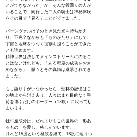
とができなかった）が、そんな役回りの人が
いることで、同行した二人の騎士は神秘体験
をその目で「見る」ことができました。
パーシヴァルはそのとき見た光を持ちかえ
り、不完全ながらも「ものがたり」にして、
宇宙と地球をつなぐ役割を担うことができた
とも読めます。
精神世界は決してメインストリームにのるこ
とはないけれども、「ある程度の成功をおさ
めながら」、脈々とその真髄は継承されてき
ました。
もし語り手がいなかったら、聖杯の記憶はこ
の地上から消え去り、人々はまた目的なく重
荷を運ぶだけのポーター（13度）に戻ってし
まいます。
牡牛座成分は、だれよりもこの世界の「形あ
るもの」を愛し、慈しんでいます。
けれど15度という極致を経て、16度に辿りつ