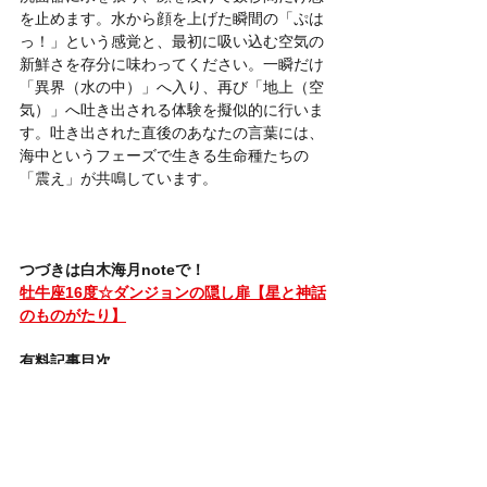
を止めます。水から顔を上げた瞬間の「ぷは
っ！」という感覚と、最初に吸い込む空気の
新鮮さを存分に味わってください。一瞬だけ
「異界（水の中）」へ入り、再び「地上（空
気）」へ吐き出される体験を擬似的に行いま
す。吐き出された直後のあなたの言葉には、
海中というフェーズで生きる生命種たちの
「震え」が共鳴しています。
つづきは白木海月noteで！
牡牛座16度☆ダンジョンの隠し扉【星と神話
のものがたり】
有料記事目次
くじら座のメンカル
「深淵」からの呼び声、無意識の怪物
ヨナのものがたり（旧約聖書・ヨナ書）、メ
ッセンジャーの宿命
クジラの腹の中（メンカルの深淵）