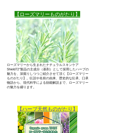
​【ローズマリーものがたり】
ローズマリーから生まれたナチュラルスキンケア
Shield72°製品の主成分（基剤）として採用したハーブの
魅力を、深掘りしつつご紹介させて頂く【ローズマリー
ものがたり】。伝説や名前の由来、歴史的な伝承、口承
物語から、現代科学による効能解説まで、ローズマリー
の魅力を綴ります。
【ハーブ天然ものがたり】