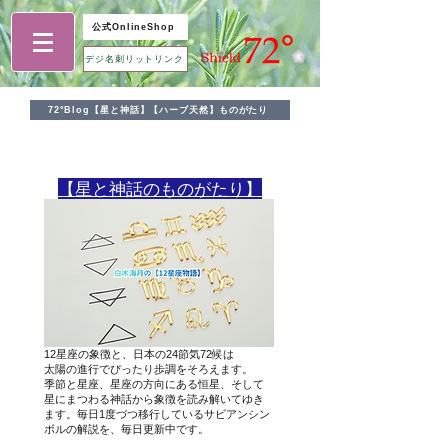
公式OnlineShop
デジ名刺リットリンク
72°Blog【星と神話】【ハーブ天然】ものがたり
​【星と神話のものがたり】
12星座の象徴と、日本の24節気72候は
太陽の進行でぴったり歩調をそろえます。
季節と星座、星座の方向にある恒星、そして
星にまつわる神話から象徴を読み解いてゆき
ます。毎日1度づつ移行しているサビアンシン
ボルの解説を、毎日更新中です。