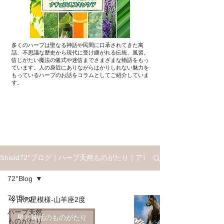
多くのハーブは聖なる神話や民間に口承されてきた寓
話、不思議な歴史から現代に受け継がれる伝統、風習、
信じがたい魔法の儀式や迷信までさまざまな物語をもっ
ています。人の身近にありながらはかりしれない魅力を
もっているハーブのお話を​コラムとしてご紹介していま
す。
Shield72°ブログ｜ハーブ天然ものがたり｜アロマと星座ものがたり
72°Blog
72°Blog
今日の星模様-山羊座2度
ハーブ天然
星と神話のものがたり
ものがたり