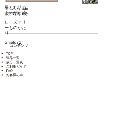
星と神話の
shirokikurage
ものがたり
読了時間: 6分
ローズマリ
ーものがた
り
Shield72°
コンテンツ
TOP
製品一覧
成分一覧表
​ご利用ガイド
​FAQ
​お客様の声
​会社概要
お問い合わせ
✦ 製品ご使用のご感想
✦ 仕入をご検討の方
公式Shopご購入商品の不備について
Shop会員退会手続き
​人材募集​