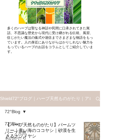
多くのハーブは聖なる神話や民間に口承されてきた寓
話、不思議な歴史から現代に受け継がれる伝統、風習、
信じがたい魔法の儀式や迷信までさまざまな物語をもっ
ています。人の身近にありながらはかりしれない魅力を
もっているハーブのお話を​コラムとしてご紹介していま
す。
Shield72°ブログ｜ハーブ天然ものがたり｜アロマと星座ものがたり
72°Blog
72°Blog
【ハーブ天然ものがたり】パームツ
リー｜青い海のココヤシ｜砂漠を生
ハーブ天然
きるナツメヤシ
ものがたり