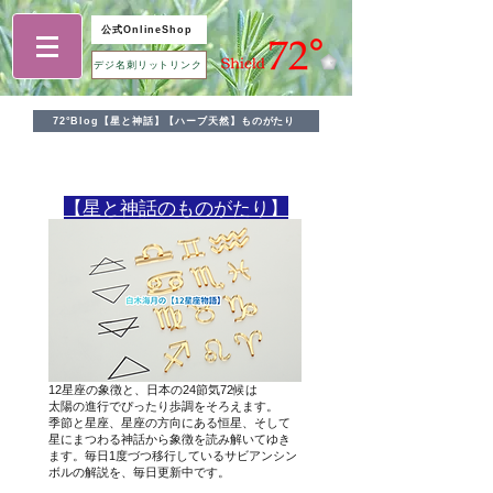
公式OnlineShop
デジ名刺リットリンク
72°Blog【星と神話】【ハーブ天然】ものがたり
​【星と神話のものがたり】
12星座の象徴と、日本の24節気72候は
太陽の進行でぴったり歩調をそろえます。
季節と星座、星座の方向にある恒星、そして
星にまつわる神話から象徴を読み解いてゆき
ます。毎日1度づつ移行しているサビアンシン
ボルの解説を、毎日更新中です。