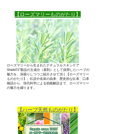
​【ローズマリーものがたり】
ローズマリーから生まれたナチュラルスキンケア
Shield72°製品の主成分（基剤）として採用したハーブの
魅力を、深掘りしつつご紹介させて頂く【ローズマリー
ものがたり】。伝説や名前の由来、歴史的な伝承、口承
物語から、現代科学による効能解説まで、ローズマリー
の魅力を綴ります。
【ハーブ天然ものがたり】