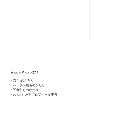
About Shield72°
​・
72°ものがたり
​・
ハーブ天然ものがたり
​・
五角形ものがたり
・column 原料プロフィール事典