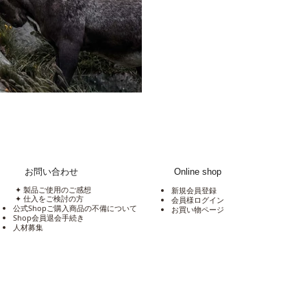
お問い合わせ
Online shop
✦ 製品ご使用のご感想
新規会員登録
✦ 仕入をご検討の方
会員様ログイン
公式Shopご購入商品の不備について
​お買い物ページ
Shop会員退会手続き
​人材募集​