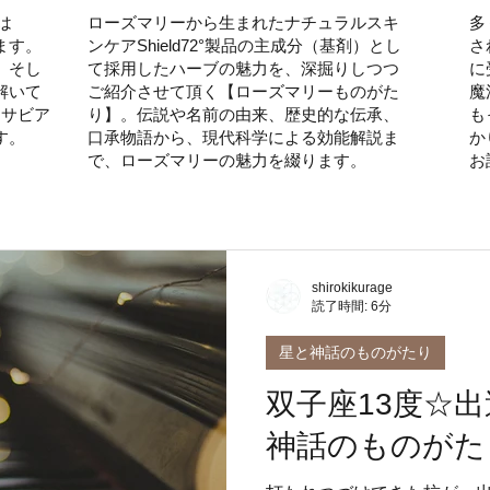
は
ローズマリーから生まれたナチュラルスキ
多
ます。
ンケアShield72°製品の主成分（基剤）とし
さ
、そし
て採用したハーブの魅力を、深掘りしつつ
に
解いて
ご紹介させて頂く【ローズマリーものがた
魔
るサビア
り】。伝説や名前の由来、歴史的な伝承、
も
す。
口承物語から、現代科学による効能解説ま
か
で、ローズマリーの魅力を綴ります。
お
shirokikurage
読了時間: 6分
星と神話のものがたり
双子座13度☆出
神話のものがた