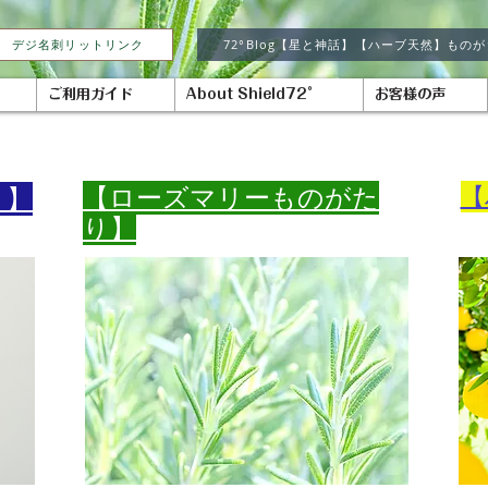
デジ名刺リットリンク
72°Blog【星と神話】【ハーブ天然】もの
ご利用ガイド
About Shield72°
お客様の声
​【ローズマリーものがた
【
り】
り】