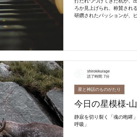
打たれつづけてきた杭が、
ろか見上げられ、称賛され
研鑽されたパッションが、
ル）」を介して高度に洗練
して認められる段階をあら
た結果、内側にある「秘密の
換され、力となって響き渡り
子座13度は、「言語・伝達
の一つです。ピアニストが
に、言葉や概念を使って世
shirokikurage
認められたいから有名にな
読了時間: 7分
あまりに強いために、必然的
度で泥をはね散らかして踊
星と神話のものがたり
か美しい黄金の舞台が整っ
今日の星模様-山
間、流れてきたのは「最新
報のメロディです。13度で
静寂を切り裂く「魂の咆哮
は、「生意気な野生」を抱
呼吸」