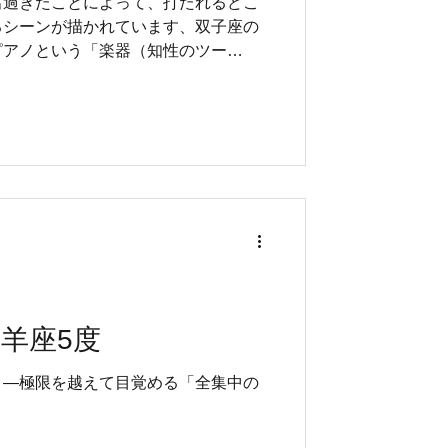
出過ぎたことによって、打たれるどこ
るシーンが描かれています、双子座の
ピアノという「楽器（知性のツー
され、他者の魂を揺さぶる「価値」と
わしています。自分の個性を貫き通し
情報（11度）」が、「音楽」へと変
ます。 知性のプロフェッショナル 双
・思考」の能力がピークに達する場所
指先一つで聴衆を静まり返らせるよう
界を掌握する力が生まれます。誰かに
るのではなく、放たれるエネルギーが
に注目を集めてしまう状態です。12
っていた少女の足元には、いつの間に
ています。彼女が鍵盤に指を触れた瞬
羊座5度
脳」がかつて切り捨てた、あの秘密情
おおいに暴れる「内なるトプシー」
」—極限を越えて目覚める「全集中の
え