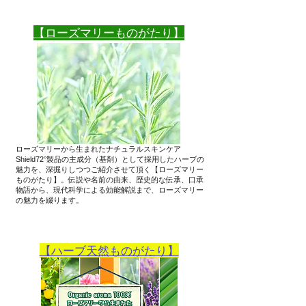
​【ローズマリーものがたり】
ローズマリーから生まれたナチュラルスキンケア
Shield72°製品の主成分（基剤）として採用したハーブの
魅力を、深掘りしつつご紹介させて頂く【ローズマリー
ものがたり】。伝説や名前の由来、歴史的な伝承、口承
物語から、現代科学による効能解説まで、ローズマリー
の魅力を綴ります。
【ハーブ天然ものがたり】