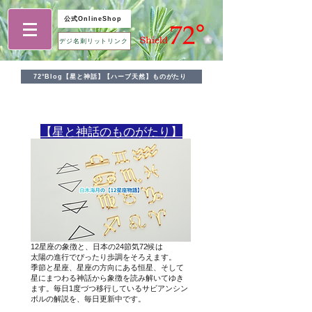
公式OnlineShop
デジ名刺リットリンク
72°Blog【星と神話】【ハーブ天然】ものがたり
​【星と神話のものがたり】
12星座の象徴と、日本の24節気72候は
太陽の進行でぴったり歩調をそろえます。
季節と星座、星座の方向にある恒星、そして
星にまつわる神話から象徴を読み解いてゆき
ます。毎日1度づつ移行しているサビアンシン
ボルの解説を、毎日更新中です。