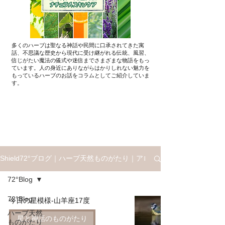
多くのハーブは聖なる神話や民間に口承されてきた寓
話、不思議な歴史から現代に受け継がれる伝統、風習、
信じがたい魔法の儀式や迷信までさまざまな物語をもっ
ています。人の身近にありながらはかりしれない魅力を
もっているハーブのお話を​コラムとしてご紹介していま
す。
Shield72°ブログ｜ハーブ天然ものがたり｜アロマと星座ものがたり
72°Blog
72°Blog
今日の星模様-山羊座17度
ハーブ天然
星と神話のものがたり
ものがたり