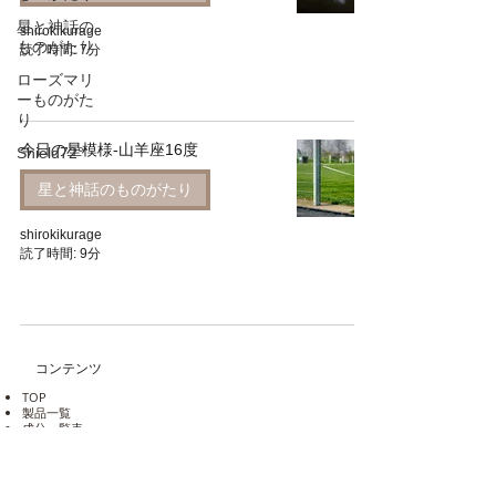
星と神話の
shirokikurage
ものがたり
読了時間: 7分
ローズマリ
ーものがた
り
今日の星模様-山羊座16度
Shield72°
星と神話のものがたり
shirokikurage
読了時間: 9分
コンテンツ
TOP
製品一覧
成分一覧表
​ご利用ガイド
​FAQ
​お客様の声
​会社概要