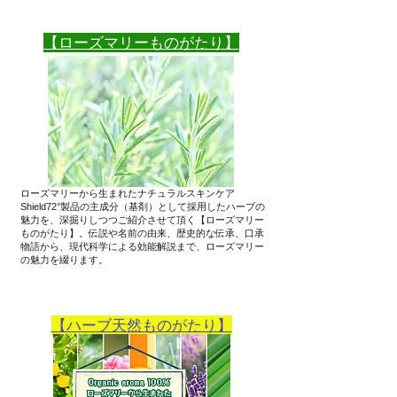
​【ローズマリーものがたり】
ローズマリーから生まれたナチュラルスキンケア
Shield72°製品の主成分（基剤）として採用したハーブの
魅力を、深掘りしつつご紹介させて頂く【ローズマリー
ものがたり】。伝説や名前の由来、歴史的な伝承、口承
物語から、現代科学による効能解説まで、ローズマリー
の魅力を綴ります。
【ハーブ天然ものがたり】