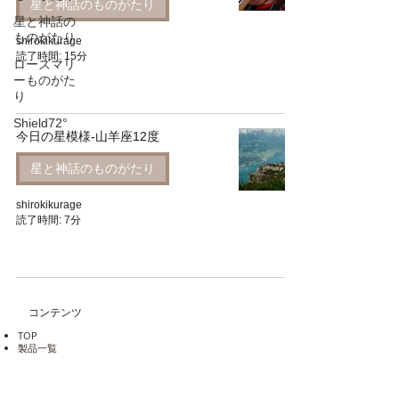
星と神話のものがたり
星と神話の
ものがたり
shirokikurage
読了時間: 15分
ローズマリ
ーものがた
り
Shield72°
今日の星模様-山羊座12度
星と神話のものがたり
shirokikurage
読了時間: 7分
コンテンツ
TOP
製品一覧
成分一覧表
​ご利用ガイド
​FAQ
​お客様の声