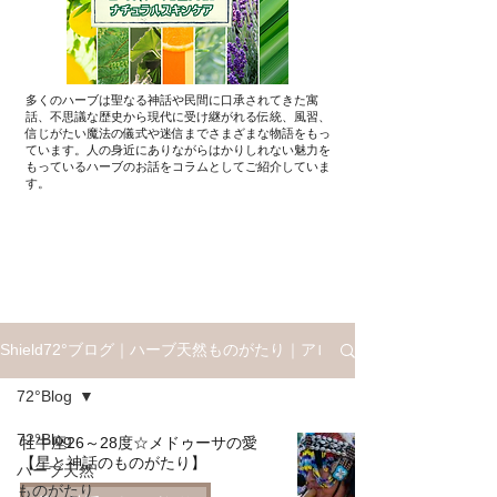
多くのハーブは聖なる神話や民間に口承されてきた寓
話、不思議な歴史から現代に受け継がれる伝統、風習、
信じがたい魔法の儀式や迷信までさまざまな物語をもっ
ています。人の身近にありながらはかりしれない魅力を
もっているハーブのお話を​コラムとしてご紹介していま
す。
Shield72°ブログ｜ハーブ天然ものがたり｜アロマと星座ものがたり
72°Blog
72°Blog
牡牛座26～28度☆メドゥーサの愛
【星と神話のものがたり】
ハーブ天然
ものがたり