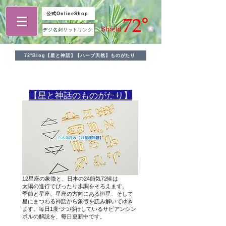
公式OnlineShop
デジ名刺リットリンク
72°Blog【星と神話】【ハーブ天然】ものがたり
​【星と神話のものがたり】
12星座の象徴と、日本の24節気72候は
太陽の進行でぴったり歩調をそろえます。
季節と星座、星座の方向にある恒星、そして
星にまつわる神話から象徴を読み解いてゆき
ます。毎日1度づつ移行しているサビアンシン
ボルの解説を、毎日更新中です。