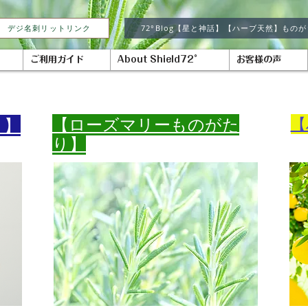
デジ名刺リットリンク
72°Blog【星と神話】【ハーブ天然】もの
ご利用ガイド
About Shield72°
お客様の声
​【ローズマリーものがた
【
り】
り】