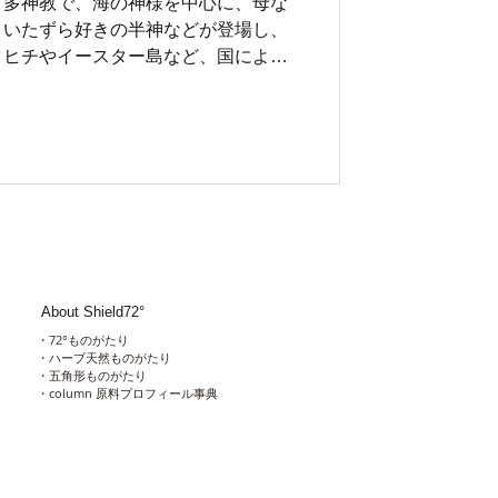
・多神教で、海の神様を中心に、母な
、いたずら好きの半神などが登場し、
タヒチやイースター島など、国によっ
火山の女神ペレなどに代表される有名
っかりと根をおろしています。
About Shield72°
​・
72°ものがたり
​・
ハーブ天然ものがたり
​・
五角形ものがたり
・column 原料プロフィール事典