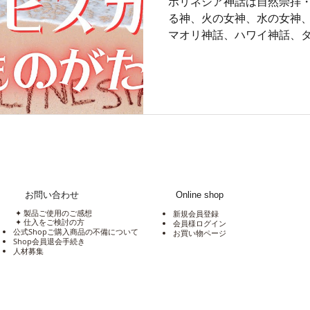
ポリネシア神話は自然崇拝
る神、火の女神、水の女神
マオリ神話、ハワイ神話、
て多少のちがいはあれど、
な神様は、現代人の心にし
お問い合わせ
Online shop
✦ 製品ご使用のご感想
新規会員登録
✦ 仕入をご検討の方
会員様ログイン
公式Shopご購入商品の不備について
​お買い物ページ
Shop会員退会手続き
​人材募集​