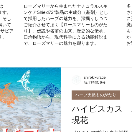
は
ローズマリーから生まれたナチュラルスキ
多
ます。
ンケアShield72°製品の主成分（基剤）とし
さ
、そし
て採用したハーブの魅力を、深掘りしつつ
に
解いて
ご紹介させて頂く【ローズマリーものがた
魔
るサビア
り】。伝説や名前の由来、歴史的な伝承、
も
す。
口承物語から、現代科学による効能解説ま
か
で、ローズマリーの魅力を綴ります。
お
shirokikurage
読了時間: 6分
ハーブ天然ものがたり
ハイビスカス 
現花