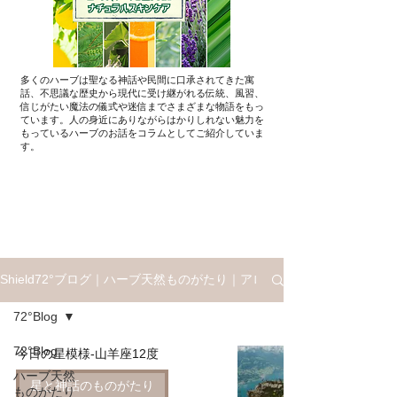
多くのハーブは聖なる神話や民間に口承されてきた寓
話、不思議な歴史から現代に受け継がれる伝統、風習、
信じがたい魔法の儀式や迷信までさまざまな物語をもっ
ています。人の身近にありながらはかりしれない魅力を
もっているハーブのお話を​コラムとしてご紹介していま
す。
Shield72°ブログ｜ハーブ天然ものがたり｜アロマと星座ものがたり
72°Blog
72°Blog
今日の星模様-山羊座12度
ハーブ天然
星と神話のものがたり
ものがたり