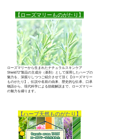
​【ローズマリーものがたり】
ローズマリーから生まれたナチュラルスキンケア
Shield72°製品の主成分（基剤）として採用したハーブの
魅力を、深掘りしつつご紹介させて頂く【ローズマリー
ものがたり】。伝説や名前の由来、歴史的な伝承、口承
物語から、現代科学による効能解説まで、ローズマリー
の魅力を綴ります。
【ハーブ天然ものがたり】