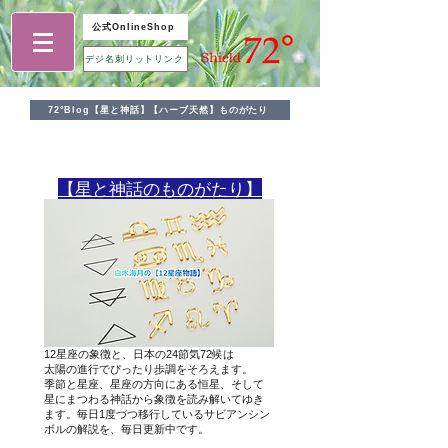
公式OnlineShop
デジ名刺リットリンク
72°Blog【星と神話】【ハーブ天然】ものがたり
​【星と神話のものがたり】
12星座の象徴と、日本の24節気72候は
太陽の進行でぴったり歩調をそろえます。
季節と星座、星座の方向にある恒星、そして
星にまつわる神話から象徴を読み解いてゆき
ます。毎日1度づつ移行しているサビアンシン
ボルの解説を、毎日更新中です。