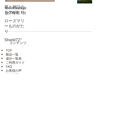
星と神話の
shirokikurage
ものがたり
読了時間: 7分
ローズマリ
ーものがた
り
Shield72°
コンテンツ
TOP
製品一覧
成分一覧表
​ご利用ガイド
​FAQ
​お客様の声
​会社概要
お問い合わせ
✦ 製品ご使用のご感想
✦ 仕入をご検討の方
公式Shopご購入商品の不備について
Shop会員退会手続き
​人材募集​