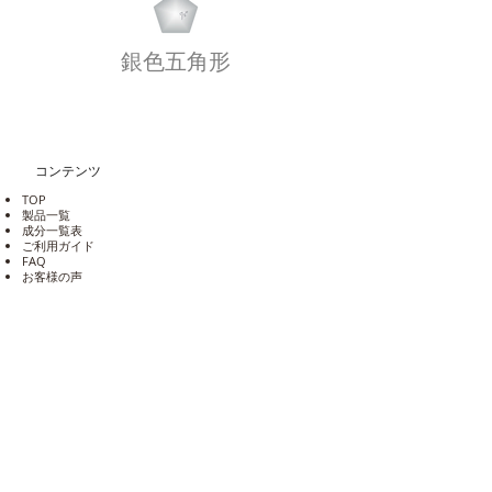
銀色五角形
コンテンツ
TOP
製品一覧
成分一覧表
​ご利用ガイド
​FAQ
​お客様の声
​会社概要
お問い合わせ
✦ 製品ご使用のご感想
✦ 仕入をご検討の方
公式Shopご購入商品の不備について
Shop会員退会手続き
​人材募集​