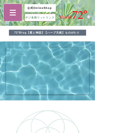
公式OnlineShop
デジ名刺リットリンク
72°Blog【星と神話】【ハーブ天然】ものがたり