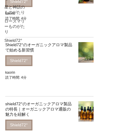
Shield72°
星と神話の
ものがたり
kaorin
読了時間: 4分
ローズマリ
ーものがた
り
Shield72°
Shield72°のオーガニックアロマ製品
で始める新習慣
Shield72°
kaorin
読了時間: 4分
shield72°のオーガニックアロマ製品
の特長｜オーガニックアロマ通販の
魅力を紐解く
Shield72°