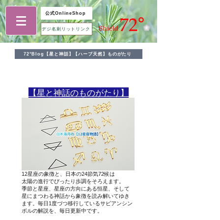
公式OnlineShop
デジ名刺リットリンク
72°Blog【星と神話】【ハーブ天然】ものがたり
​【星と神話のものがたり】
12星座の象徴と、日本の24節気72候は
太陽の進行でぴったり歩調をそろえます。
季節と星座、星座の方向にある恒星、そして
星にまつわる神話から象徴を読み解いてゆき
ます。毎日1度づつ移行しているサビアンシン
ボルの解説を、毎日更新中です。