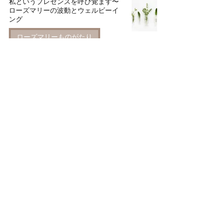
私というプレゼンスを呼び覚ます〜
ローズマリーの波動とウェルビーイ
ング
ローズマリーものがたり
shirokikurage
読了時間: 14分
聖母マリアの青い祝福ローズマリー
【Shield72°とローズマリー】
ローズマリーものがたり
shirokikurage
読了時間: 9分
コンテンツ