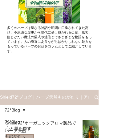
多くのハーブは聖なる神話や民間に口承されてきた寓
話、不思議な歴史から現代に受け継がれる伝統、風習、
信じがたい魔法の儀式や迷信までさまざまな物語をもっ
ています。人の身近にありながらはかりしれない魅力を
もっているハーブのお話を​コラムとしてご紹介していま
す。
Shield72°ブログ｜ハーブ天然ものがたり｜アロマと星座ものがたり
72°Blog
72°Blog
Shield72°オーガニックアロマ製品で
心と肌を癒す
ハーブ天然
ものがたり