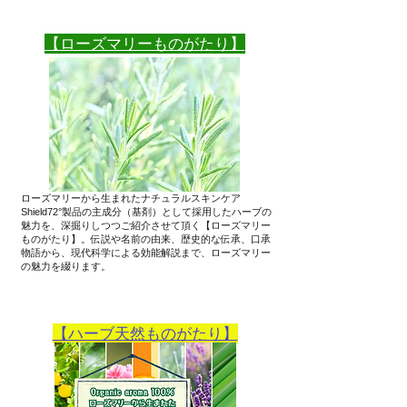
​【ローズマリーものがたり】
ローズマリーから生まれたナチュラルスキンケア
Shield72°製品の主成分（基剤）として採用したハーブの
魅力を、深掘りしつつご紹介させて頂く【ローズマリー
ものがたり】。伝説や名前の由来、歴史的な伝承、口承
物語から、現代科学による効能解説まで、ローズマリー
の魅力を綴ります。
【ハーブ天然ものがたり】