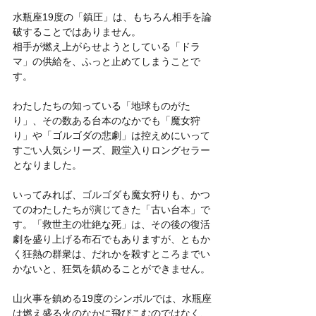
水瓶座19度の「鎮圧」は、もちろん相手を論
破することではありません。
相手が燃え上がらせようとしている「ドラ
マ」の供給を、ふっと止めてしまうことで
す。
わたしたちの知っている「地球ものがた
り」、その数ある台本のなかでも「魔女狩
り」や「ゴルゴダの悲劇」は控えめにいって
すごい人気シリーズ、殿堂入りロングセラー
となりました。
いってみれば、ゴルゴダも魔女狩りも、かつ
てのわたしたちが演じてきた「古い台本」で
す。「救世主の壮絶な死」は、その後の復活
劇を盛り上げる布石でもありますが、ともか
く狂熱の群衆は、だれかを殺すところまでい
かないと、狂気を鎮めることができません。
山火事を鎮める19度のシンボルでは、水瓶座
は燃え盛る火のなかに飛びこむのではなく、