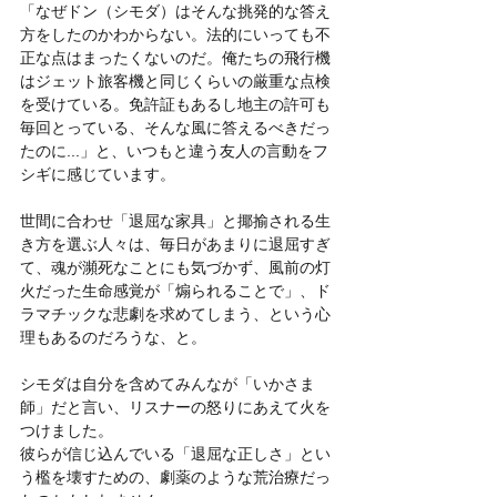
「なぜドン（シモダ）はそんな挑発的な答え
方をしたのかわからない。法的にいっても不
正な点はまったくないのだ。俺たちの飛行機
はジェット旅客機と同じくらいの厳重な点検
を受けている。免許証もあるし地主の許可も
毎回とっている、そんな風に答えるべきだっ
たのに...」と、いつもと違う友人の言動をフ
シギに感じています。
世間に合わせ「退屈な家具」と揶揄される生
き方を選ぶ人々は、毎日があまりに退屈すぎ
て、魂が瀕死なことにも気づかず、風前の灯
火だった生命感覚が「煽られることで」、ド
ラマチックな悲劇を求めてしまう、という心
理もあるのだろうな、と。
シモダは自分を含めてみんなが「いかさま
師」だと言い、リスナーの怒りにあえて火を
つけました。
彼らが信じ込んでいる「退屈な正しさ」とい
う檻を壊すための、劇薬のような荒治療だっ