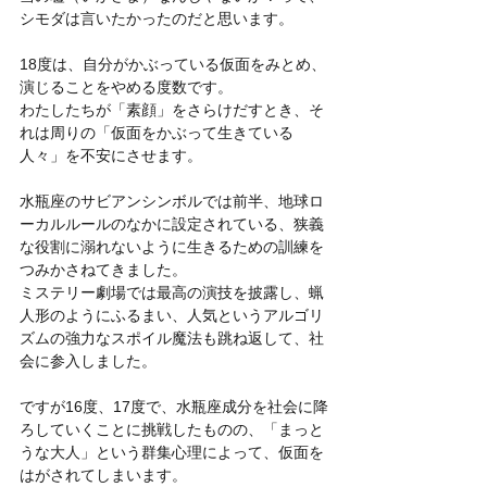
シモダは言いたかったのだと思います。
18度は、自分がかぶっている仮面をみとめ、
演じることをやめる度数です。
わたしたちが「素顔」をさらけだすとき、そ
れは周りの「仮面をかぶって生きている
人々」を不安にさせます。
水瓶座のサビアンシンボルでは前半、地球ロ
ーカルルールのなかに設定されている、狭義
な役割に溺れないように生きるための訓練を
つみかさねてきました。
ミステリー劇場では最高の演技を披露し、蝋
人形のようにふるまい、人気というアルゴリ
ズムの強力なスポイル魔法も跳ね返して、社
会に参入しました。
ですが16度、17度で、水瓶座成分を社会に降
ろしていくことに挑戦したものの、「まっと
うな大人」という群集心理によって、仮面を
はがされてしまいます。