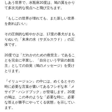
しあう世界で、水瓶座20度は、鳩の翼をかり
て多次元的な視点へと飛び立ちます。 
「もしこの世界が壊れても、また新しい世界
を創ればいい」 
その圧倒的な軽やかさは、17度の番犬がまも
りぬいた「未来の水（サダルスウド）」の正
体です。
20度では「だれかのための救世主」であるこ
とを完全に卒業し、「自分という宇宙の創造
主」としての自覚（鳩のメッセージ）を受け
とります。
『イリュージョン』の中には、めくるとその
時に必要な言葉が書いてあるフシギな本「メ
サイア・ハンドブック」が登場します。20度
の鳩は、この本のような「必要な時に、必要
な答えが勝手にやってくる状態」を示してい
ます。