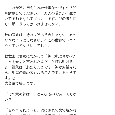
「これが私に与えられた仕事なのですか？私
を解放してください。一万人の嘆きが一生つ
いてまわるなんてゾッとします。他の者と同
じ生活に戻ってはいけませんか？」
神の答えは「それは私の意志じゃない、君の
好きなようにしなさい、そこの世界でうまく
やっていきなさい」でした。
救世主は群衆にむかって「神は私に為すべき
ことをせよと言われたんだ」と打ち明ける
と、群衆は「あたりまえです！神がお望みな
ら、地獄の責め苦もよろこんで受けるべきで
す」と
大音量で答えます。
「その責め苦は、、どんなものであってもか
い？」
「首を吊られようと、磔にされて火で焼かれ