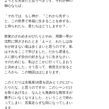
ようとも光栄だと思うべきです、それが神の
御心ならば」
「それでは、もし神が、『これから先ずっ
と、この世界で幸福に生きることを命ずる』
と仰られたら、君たちはどうしますか？」
群衆のざわめきがぴたりとやみ、周囲一帯が
沈黙に閉ざされたとき「えーと、わたしは自
分が好まない道は歩くまいと思うのです。私
はそれをここで学びました。だから君達も、
人に頼らず自分の好きなように生きなさい。
そのためにも、私はどこかに行ってしまおう
と決めました」そう言って、救世主が去ると
ころから、この物語ははじまります。
このくだりは水瓶座18度を読みとくのにぴっ
たりだな、と思うのですが、このシーンだけ
を取りあげると、なんとも無責任な救世主が
勝手にいなくなりました、ということで終わ
ってしまい、言葉足らずな回になってしまい
ます。