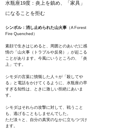
水瓶座19度：炎上を鎮め、「家具」
になることを拒む
シンボル：消し止められた山火事
（A Forest 
Fire Quenched）
素顔で生きはじめると、周囲とのあいだに感
情の「山火事（トラブルや反発）」が起こる
ことがあります。今風にいうところの、「炎
上」です。
シモダの言葉に憤慨した人々が「殺してや
る」と電話をかけてくるように、水瓶座の早
すぎる知性は、ときに激しい拒絶にあいま
す。
シモダはそれらの攻撃に対して、戦うこと
も、逃げることもしませんでした。
ただ淡々と、自分の真実のなかに立ちつづけ
ます。