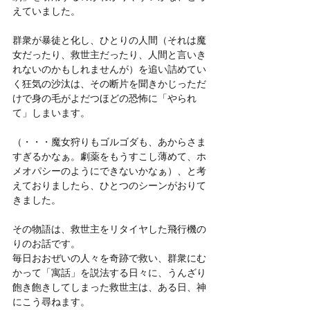
えていました。
群衆が暴徒と化し、ひとりの人間（それは魔
女だったり、救世主だったり、人間と言いき
れないのかもしれませんが）を追い詰めてい
く狂気の沙汰は、その断片を聞きかじっただ
けで身の毛がよだつほどの恐怖に「やられ
て」しまいます。
（・・・魔女狩りもゴルゴダも、あからさま
すぎるかなぁ。劇薬をもうすこし薄めて、ホ
メオパシーのようにできないかなぁ）、と考
えておりましたら、ひとつのシーンがおりて
きました。
その物語は、救世主をリタイヤした飛行機の
りのお話です。
毎日おおぜいの人々を奇跡で救い、群衆にむ
かって「寓話」を説法する日々に、うんざり
飽き飽きしてしまった救世主は、ある日、神
にこう尋ねます。