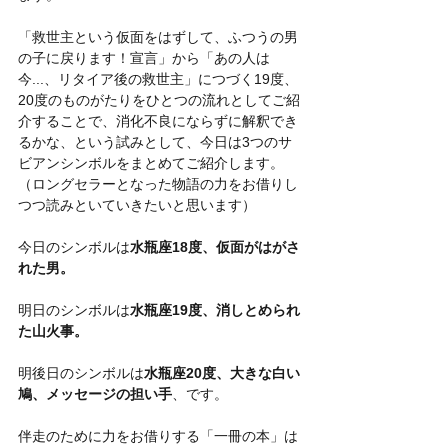
「救世主という仮面をはずして、ふつうの男
の子に戻ります！宣言」から「あの人は
今...、リタイア後の救世主」につづく19度、
20度のものがたりをひとつの流れとしてご紹
介することで、消化不良にならずに解釈でき
るかな、という試みとして、今日は3つのサ
ビアンシンボルをまとめてご紹介します。
（ロングセラーとなった物語の力をお借りし
つつ読みといていきたいと思います）
今日のシンボルは
水瓶座18度、仮面がはがさ
れた男。
明日のシンボルは
水瓶座19度、消しとめられ
た山火事。
明後日のシンボルは
水瓶座20度、大きな白い
鳩、メッセージの担い手
、です。
伴走のために力をお借りする「一冊の本」は