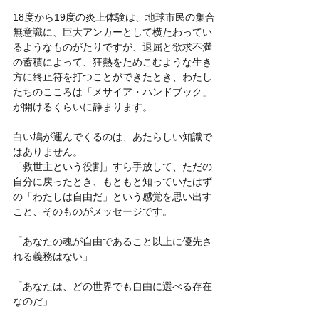
18度から19度の炎上体験は、地球市民の集合
無意識に、巨大アンカーとして横たわってい
るようなものがたりですが、退屈と欲求不満
の蓄積によって、狂熱をためこむような生き
方に終止符を打つことができたとき、わたし
たちのこころは「メサイア・ハンドブック」
が開けるくらいに静まります。
白い鳩が運んでくるのは、あたらしい知識で
はありません。
「救世主という役割」すら手放して、ただの
自分に戻ったとき、もともと知っていたはず
の「わたしは自由だ」という感覚を思い出す
こと、そのものがメッセージです。
「あなたの魂が自由であること以上に優先さ
れる義務はない」
「あなたは、どの世界でも自由に選べる存在
なのだ」