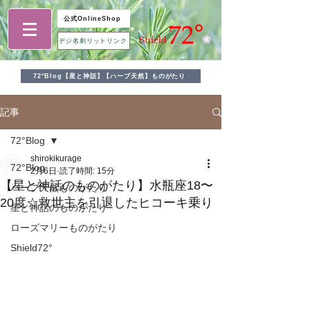
公式OnlineShop
デジ名刺リットリンク
72°Blog【星と神話】【ハーブ天然】ものがたり
記事
72°Blog
shirokikurage
72°Blog
2月6日
読了時間: 15分
【星と神話のものがたり】水瓶座18〜
ハーブ天然ものがたり
20度☆救世主を引退したヒコーキ乗り
星と神話のものがたり
ローズマリーものがたり
Shield72°