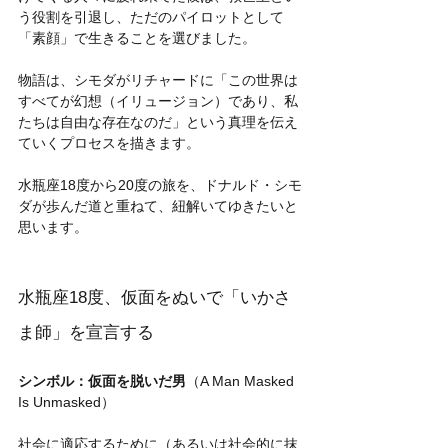
う役割を引退し、ただのパイロットとして
「素顔」で生きることを選びました。
物語は、シモダがリチャードに「この世界は
すべてが幻想（イリュージョン）であり、私
たちは自由な存在なのだ」という真理を伝え
ていくプロセスを描きます。
水瓶座18度から20度の旅を、ドナルド・シモ
ダが歩んだ道と重ねて、紐解いてゆきたいと
思います。
水瓶座18度、仮面をぬいで「いかさ
ま師」を宣言する
シンボル：仮面を脱いだ男
（A Man Masked 
Is Unmasked）
社会に適応するために（あるいは社会的に抹