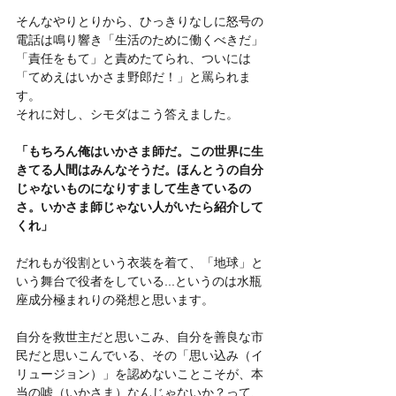
そんなやりとりから、ひっきりなしに怒号の
電話は鳴り響き「生活のために働くべきだ」
「責任をもて」と責めたてられ、ついには
「てめえはいかさま野郎だ！」と罵られま
す。
それに対し、シモダはこう答えました。
「もちろん俺はいかさま師だ。この世界に生
きてる人間はみんなそうだ。ほんとうの自分
じゃないものになりすまして生きているの
さ。いかさま師じゃない人がいたら紹介して
くれ」
だれもが役割という衣装を着て、「地球」と
いう舞台で役者をしている...というのは水瓶
座成分極まれりの発想と思います。
自分を救世主だと思いこみ、自分を善良な市
民だと思いこんでいる、その「思い込み（イ
リュージョン）」を認めないことこそが、本
当の嘘（いかさま）なんじゃないか？って、