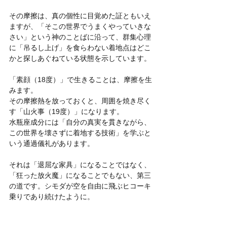
その摩擦は、真の個性に目覚めた証ともいえ
ますが、「そこの世界でうまくやっていきな
さい」という神のことばに沿って、群集心理
に「吊るし上げ」を食らわない着地点はどこ
かと探しあぐねている状態を示しています。
「素顔（18度）」で生きることは、摩擦を生
みます。
その摩擦熱を放っておくと、周囲を焼き尽く
す「山火事（19度）」になります。 
水瓶座成分には「自分の真実を貫きながら、
この世界を壊さずに着地する技術」を学ぶと
いう通過儀礼があります。
それは「退屈な家具」になることではなく、
「狂った放火魔」になることでもない、第三
の道です。シモダが空を自由に飛ぶヒコーキ
乗りであり続けたように。