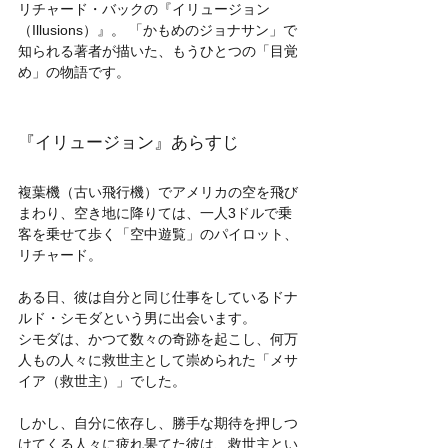
リチャード・バックの『イリュージョン
（Illusions）』。 「かもめのジョナサン」で
知られる著者が描いた、もうひとつの「目覚
め」の物語です。
『イリュージョン』あらすじ
複葉機（古い飛行機）でアメリカの空を飛び
まわり、空き地に降りては、一人3ドルで乗
客を乗せて歩く「空中遊覧」のパイロット、
リチャード。
ある日、彼は自分と同じ仕事をしているドナ
ルド・シモダという男に出会います。
シモダは、かつて数々の奇跡を起こし、何万
人もの人々に救世主として崇められた「メサ
イア（救世主）」でした。
しかし、自分に依存し、勝手な期待を押しつ
けてくる人々に疲れ果てた彼は、救世主とい