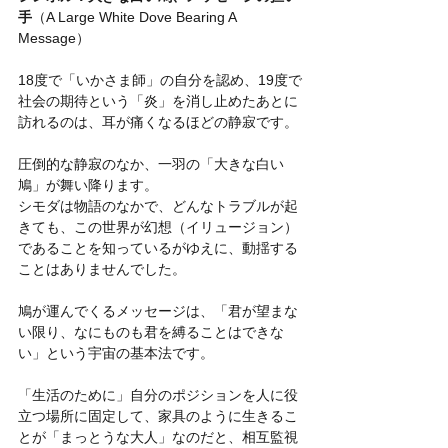
手
（A Large White Dove Bearing A 
Message）
18度で「いかさま師」の自分を認め、19度で
社会の期待という「炎」を消し止めたあとに
訪れるのは、耳が痛くなるほどの静寂です。
圧倒的な静寂のなか、一羽の「大きな白い
鳩」が舞い降ります。 
シモダは物語のなかで、どんなトラブルが起
きても、この世界が幻想（イリュージョン）
であることを知っているがゆえに、動揺する
ことはありませんでした。
鳩が運んでくるメッセージは、「君が望まな
い限り、なにものも君を縛ることはできな
い」という宇宙の基本法です。
「生活のために」自分のポジションを人に役
立つ場所に固定して、家具のように生きるこ
とが「まっとうな大人」なのだと、相互監視