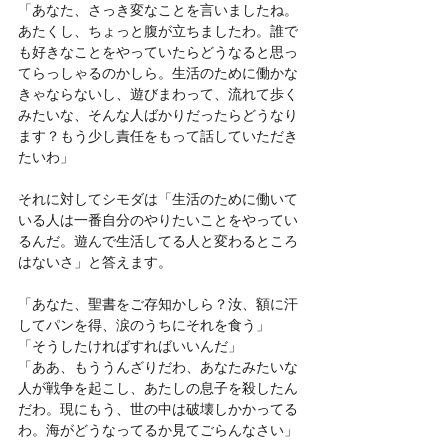
「あなた、さっき変なことを言いましたね。
あたくし、ちょっと腹が立ちましたわ。誰で
も好きなことをやっていたらどうなると思っ
てらっしゃるのかしら。生活のために働かな
きゃならないし、遊びまわって、流れて歩く
みたいな、そんな人ばかりだったらどうなり
ます？もう少し責任をもって話していただき
たいわ」
それに対してシモダは「生活のために働いて
いる人は一番自分のやりたいことをやってい
るんだ。遊んで生活してる人と変わるところ
はないさ」と答えます。
「あなた、聖書をご存知かしら？汝、額に汗
してパンを得、涙のうちにそれを食う」
「そうしたければすればいいんだ」
「ああ、もううんざりだわ、あなたみたいな
人が戦争を起こし、あたしの息子を殺したん
だわ。現にもう、世の中は破壊しかかってる
わ。海がどうなってるか見てごらんなさい」