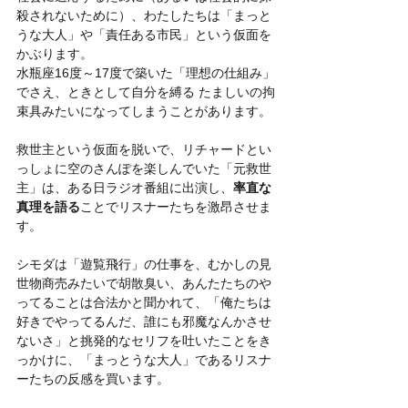
殺されないために）、わたしたちは「まっと
うな大人」や「責任ある市民」という仮面を
かぶります。
水瓶座16度～17度で築いた「理想の仕組み」
でさえ、ときとして自分を縛る たましいの拘
束具みたいになってしまうことがあります。
救世主という仮面を脱いで、リチャードとい
っしょに空のさんぽを楽しんでいた「元救世
主」は、ある日ラジオ番組に出演し、
率直な
真理を語る
ことでリスナーたちを激昂させま
す。
シモダは「遊覧飛行」の仕事を、むかしの見
世物商売みたいで胡散臭い、あんたたちのや
ってることは合法かと聞かれて、「俺たちは
好きでやってるんだ、誰にも邪魔なんかさせ
ないさ」と挑発的なセリフを吐いたことをき
っかけに、「まっとうな大人」であるリスナ
ーたちの反感を買います。