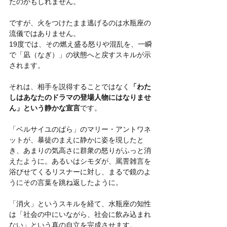
たのかもしれません。
ですが、火をつけたまま逃げるのは水瓶座の
流儀ではありません。 
19度では、その燃え盛る怒りや混乱を、一瞬
で「凪（なぎ）」の状態へと戻すスキルが示
されます。
それは、相手を説得することではなく
「わた
しはあなたのドラマの登場人物にはなりませ
ん」という静かな宣言
です。
「ベルサイユのばら」のマリー・アントワネ
ットが、暴徒のまえに静かに姿を現したと
き、あまりの気高さに群衆の怒りがふっと消
えたように。あるいはシモダが、罵詈雑言を
浴びせてくるリスナーに対し、まるで鏡のよ
うにその言葉を跳ね返したように。
「消火」というスキルを経て、水瓶座の知性
は「社会の中にいながら、社会に飲み込まれ
ない」という真の自立を完成させます。