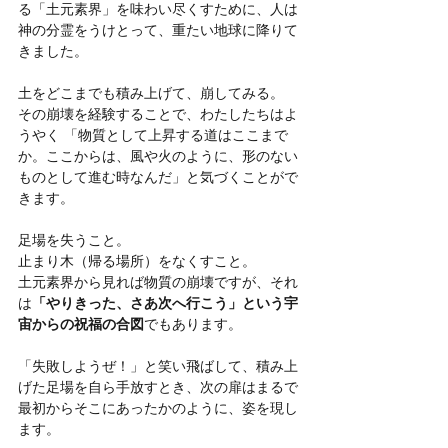
る「土元素界」を味わい尽くすために、人は
神の分霊をうけとって、重たい地球に降りて
きました。
土をどこまでも積み上げて、崩してみる。 
その崩壊を経験することで、わたしたちはよ
うやく 「物質として上昇する道はここまで
か。ここからは、風や火のように、形のない
ものとして進む時なんだ」と気づくことがで
きます。
足場を失うこと。
止まり木（帰る場所）をなくすこと。
土元素界から見れば物質の崩壊ですが、それ
は
「やりきった、さあ次へ行こう」という宇
宙からの祝福の合図
でもあります。 
「失敗しようぜ！」と笑い飛ばして、積み上
げた足場を自ら手放すとき、次の扉はまるで
最初からそこにあったかのように、姿を現し
ます。