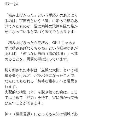
の一歩
「積み上げきった」という手応えのあとにく
るのは、宇宙樹という「道」に沿って積みあ
げてきたものが、逆に精神の飛翔を阻む足か
せになっていると気づく瞬間でもあります。
「積みあげきったら崩壊ね、OK！じゃあま
ずは積みあげなくちゃね」という軽やかさが
あれば、「何もない自由（風の領域）」へ進
めることを、両翼の蝶は知っています。
切り倒された木材は「立派な大樹」という権
威を失うけれど、バラバラになったことで、
なんにでもなれる「純粋な素材」へと還元さ
れます。 
支配的な構造（木）を脱ぎ捨てた魂は、ここ
ではじめて「浮力」を得て、宙に向かって飛
び立つことができます。
神々（恒星意識）にとっても未知の領域であ