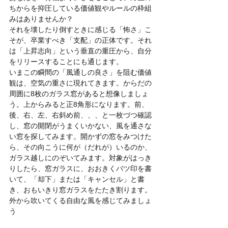
ちからを抑圧している価値観やルールの枠組
みはありませんか？
それを壊したり倒すときに感じる「怖さ」こ
そが、卒業すべき「支配」の正体です。それ
は「上昇志向」という垂直の重圧から、自分
をリリースすることにも通じます。
いまこの瞬間の「風通しの良さ」を阻む価値
観は、空気の重さに現れてきます。からだの
周囲に8枚のガラス窓があると想像しましょ
う。上からみると正8角形になります。前、
後、右、左、右斜め前、、、と一枚づつ確認
し、窓の開閉がうまくいかない、風を通さな
い窓を探してみます。開かずの窓をみつけた
ら、その向こうに何が（だれが）いるのか、
ガラス越しにのぞいてみます。対象がはっき
りしたら、窓ガラスに、おおきくバツ印を書
いて、「却下」または「キャンセル」と書
き、おもいきり窓ガラスをたたき割ります。
外から吹いてくる自由な風を感じてみましょ
う