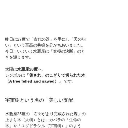
昨日は27度で「古代の器」を手にし「天の匂
い」という至高の共鳴を分かちあいました。
今日、いよいよ水瓶座は「究極の決断」のと
きを迎えます。
太陽は
水瓶座28度
へ。 
シンボルは
「倒され、のこぎりで切られた木
（A tree felled and sawed）」
 です。
宇宙樹という名の「美しい支配」
水瓶座25度の「右羽がより完成された蝶」の
止まり木（大樹）とは、カバラの「生命の
木」や「ユグドラシル（宇宙樹）」のよう