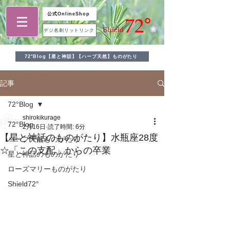
公式OnlineShop
デジ名刺リットリンク
72°Blog【星と神話】【ハーブ天然】ものがたり
記事
72°Blog
shirokikurage
72°Blog
2月16日
読了時間: 6分
【星と神話のものがたり】水瓶座28度
ハーブ天然ものがたり
☆「この支配」からの卒業
星と神話のものがたり
ローズマリーものがたり
Shield72°