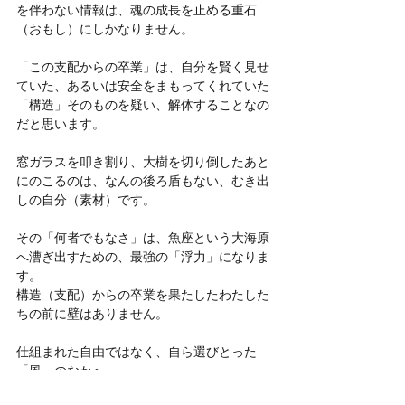
を伴わない情報は、魂の成長を止める重石
（おもし）にしかなりません。
「この支配からの卒業」は、自分を賢く見せ
ていた、あるいは安全をまもってくれていた
「構造」そのものを疑い、解体することなの
だと思います。
窓ガラスを叩き割り、大樹を切り倒したあと
にのこるのは、なんの後ろ盾もない、むき出
しの自分（素材）です。
その「何者でもなさ」は、魚座という大海原
へ漕ぎ出すための、最強の「浮力」になりま
す。
構造（支配）からの卒業を果たしたわたした
ちの前に壁はありません。 
仕組まれた自由ではなく、自ら選びとった
「風」のなかへ。 
蝶として舞い上がる準備を整え、両翼がそろ