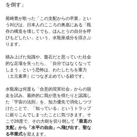
を倒す」
尾崎豊が歌った「この支配からの卒業」とい
う叫びは、日本人のこころの奥底にある「既
存の構造を壊してでも、ほんとうの自分を呼
びもどしたい」という、水瓶座成分を揺さぶ
ります。
積み上げた知識や、盤石だと思っていた社会
的な足場を失ったら、「自分ではなくなって
しまう」という恐怖は、わたしたちを重力
（土元素界）につなぎ止めている鎖です。 
水瓶座は何度も「合意的現実社会」からの脱
走を試み、最終的に我が意を得たりと認識し
た「宇宙の法則」を、知力優先で消化しつづ
けたことで、「知っている」というトラップ
に嵌りこんでしまったことに気づきます。そ
こで28度で、その大樹を切り倒して
「垂直の
支配」から「水平の自由」へ飛び出す、聖な
る卒業式
を迎えます。