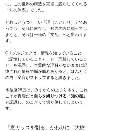
に、この世界の構造を完璧に説明してくれる
「知の体系」でした。 
どれほどうつくしい「理（ことわり）」であ
っても、それに依存し、知力のみに頼ってし
まうと、それは一種の「支配」へと変わりま
す。
G.I.グルジェフは「情報を知っていること
（記憶していること）」と「理解しているこ
と」を混同し、本質的な理解がないままに記
憶された情報で脳が膨れあがると、ほんとう
の自己変容がストップすると説きました。
水瓶座28度は、みずからの止まり木を、これ
こそが真理だと
自らを縛りつける「知の檻」
と認識し、のこぎりで切り倒してしまいま
す。
「窓ガラスを割る」かわりに「大樹