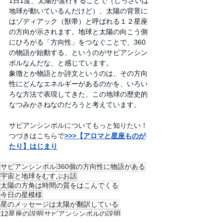
1日1度、太陽が進行することで（じっさいは
地球が動いているんだけど）、太陽の背景に
はゾディアック（獣帯）と呼ばれる１２星座
の方向が示されます。地球と太陽の向こう側
にひろがる「方向性」をつなぐことで、360
の物語が始動する、というのがサビアンシン
ボルなんだな、と感じています。
象徴とか物語とか詩文というのは、その方向
性にどんなエネルギーがあるのかを、いろい
ろな方法で表現してきた、この地球の歴史的
なつみかさねなのだろうと考えています。
サビアンシンボルについてもっと知りたい！
つづきはこちらで
>>>【アロマと星座ものが
たり】はじまり
サビアンシンボル
360個の方向性に物語がある
宇宙と地球をむすぶお話
太陽の方角は時間の質をはこんでくる
今日の星模様
星のメッセージは太陽が翻訳している
12星座の説明
サビアンシンボルの説明