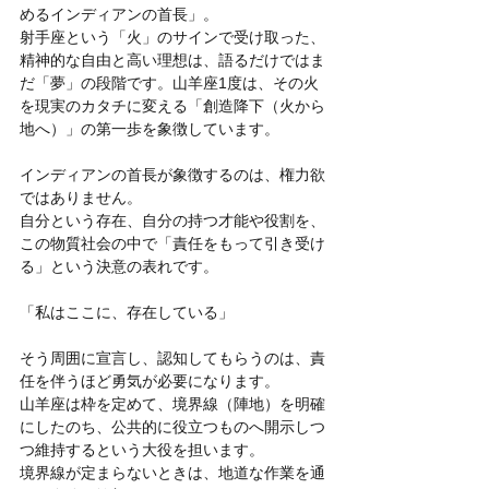
めるインディアンの首長」。
射手座という「火」のサインで受け取った、
精神的な自由と高い理想は、語るだけではま
だ「夢」の段階です。山羊座1度は、その火
を現実のカタチに変える「創造降下（火から
地へ）」の第一歩を象徴しています。
インディアンの首長が象徴するのは、権力欲
ではありません。
自分という存在、自分の持つ才能や役割を、
この物質社会の中で「責任をもって引き受け
る」という決意の表れです。
「私はここに、存在している」
そう周囲に宣言し、認知してもらうのは、責
任を伴うほど勇気が必要になります。
山羊座は枠を定めて、境界線（陣地）を明確
にしたのち、公共的に役立つものへ開示しつ
つ維持するという大役を担います。
境界線が定まらないときは、地道な作業を通