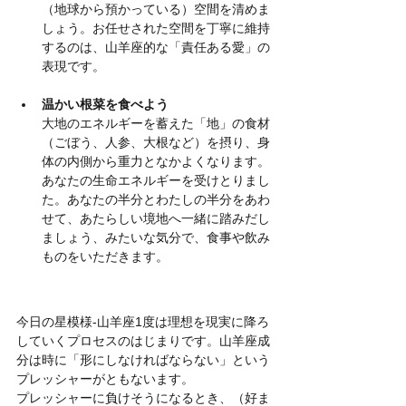
（地球から預かっている）空間を清めま
しょう。お任せされた空間を丁寧に維持
するのは、山羊座的な「責任ある愛」の
表現です。
温かい根菜を食べよう
大地のエネルギーを蓄えた「地」の食材
（ごぼう、人参、大根など）を摂り、身
体の内側から重力となかよくなります。
あなたの生命エネルギーを受けとりまし
た。あなたの半分とわたしの半分をあわ
せて、あたらしい境地へ一緒に踏みだし
ましょう、みたいな気分で、食事や飲み
ものをいただきます。
今日の星模様-山羊座1度は理想を現実に降ろ
していくプロセスのはじまりです。山羊座成
分は時に「形にしなければならない」という
プレッシャーがともないます。
プレッシャーに負けそうになるとき、（好ま