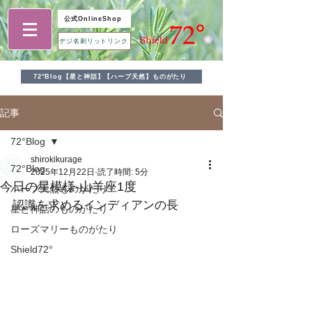
公式OnlineShop
デジ名刺リットリンク
72°Blog【星と神話】【ハーブ天然】ものがたり
記事
72°Blog
shirokikurage
72°Blog
2025年12月22日
読了時間: 5分
今日の星模様-山羊座1度
ハーブ天然ものがたり
認識を求めるインディアンの長
星と神話のものがたり
ローズマリーものがたり
Shield72°