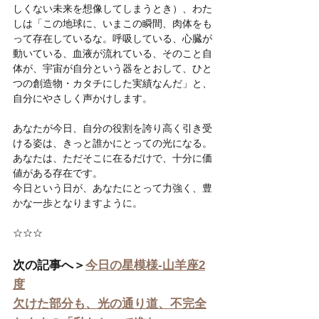
しくない未来を想像してしまうとき）、わた
しは「この地球に、いまこの瞬間、肉体をも
って存在しているな。呼吸している、心臓が
動いている、血液が流れている、そのこと自
体が、宇宙が自分という器をとおして、ひと
つの創造物・カタチにした実績なんだ」と、
自分にやさしく声かけします。
あなたが今日、自分の役割を誇り高く引き受
ける姿は、きっと誰かにとっての光になる。
あなたは、ただそこに在るだけで、十分に価
値がある存在です。
今日という日が、あなたにとって力強く、豊
かな一歩となりますように。
☆☆☆
次の記事へ＞
今日の星模様-山羊座2
度
欠けた部分も、光の通り道、不完全