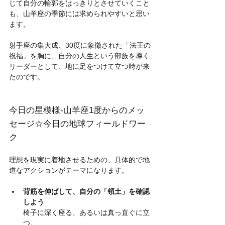
じて自分の輪郭をはっきりとさせていくこと
も、山羊座の季節には求められやすいと思い
ます。
射手座の集大成、30度に象徴された「法王の
祝福」を胸に、自分の人生という部族を導く
リーダーとして、地に足をつけて立つ時が来
たのです。
今日の星模様-山羊座1度からのメッ
セージ☆今日の地球フィールドワー
ク
理想を現実に着地させるための、具体的で地
道なアクションがテーマになります。
背筋を伸ばして、自分の「領土」を確認
しよう
椅子に深く座る、あるいは真っ直ぐに立
つ。